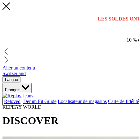
LES SOLDES ON
10 % d
Aller au contenu
Switzerland
Langue
Français
Reloved
Denim Fit Guide
Localisateur de magasins
Carte de fidélité
REPLAY WORLD
DISCOVER