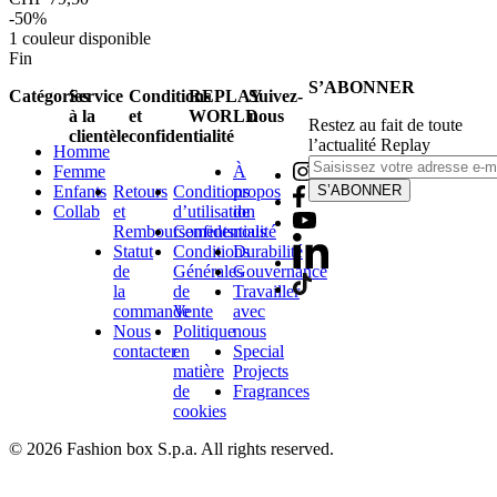
-50%
1
couleur disponible
Fin
S’ABONNER
Catégories
Service
Conditions
REPLAY
Suivez-
à la
et
WORLD
nous
Restez au fait de toute
clientèle
confidentialité
l’actualité Replay
Homme
Femme
À
Enfants
Retours
Conditions
propos
S’ABONNER
Collab
et
d’utilisation
de
Remboursements
Confidentialité
nous
Statut
Conditions
Durabilité
de
Générales
Gouvernance
la
de
Travailler
commande
Vente
avec
Nous
Politique
nous
contacter
en
Special
matière
Projects
de
Fragrances
cookies
© 2026 Fashion box S.p.a. All rights reserved.