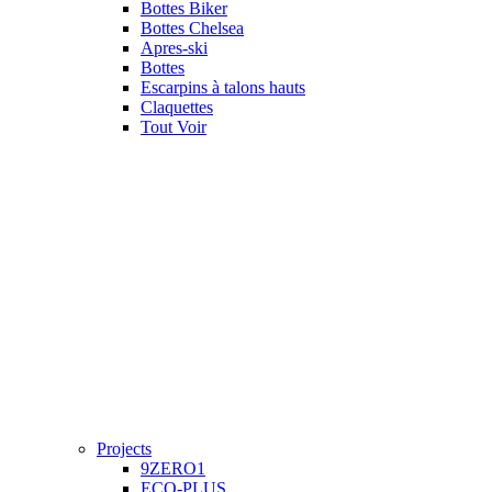
Bottes Biker
Bottes Chelsea
Apres-ski
Bottes
Escarpins à talons hauts
Claquettes
Tout Voir
Projects
9ZERO1
ECO-PLUS