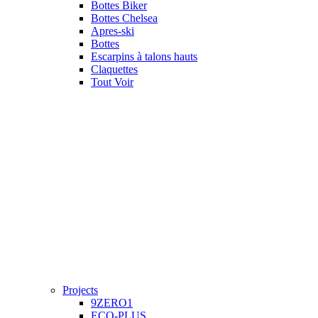
Bottes Biker
Bottes Chelsea
Apres-ski
Bottes
Escarpins à talons hauts
Claquettes
Tout Voir
Projects
9ZERO1
ECO-PLUS