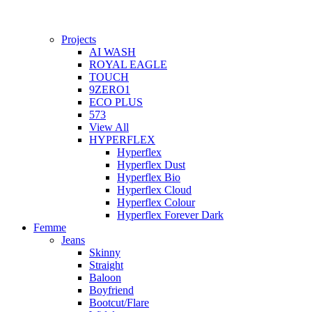
Projects
AI WASH
ROYAL EAGLE
TOUCH
9ZERO1
ECO PLUS
573
View All
HYPERFLEX
Hyperflex
Hyperflex Dust
Hyperflex Bio
Hyperflex Cloud
Hyperflex Colour
Hyperflex Forever Dark
Femme
Jeans
Skinny
Straight
Baloon
Boyfriend
Bootcut/Flare