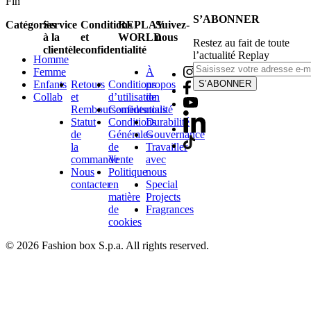
Fin
S’ABONNER
Catégories
Service
Conditions
REPLAY
Suivez-
à la
et
WORLD
nous
Restez au fait de toute
clientèle
confidentialité
l’actualité Replay
Homme
Femme
À
Enfants
Retours
Conditions
propos
S’ABONNER
Collab
et
d’utilisation
de
Remboursements
Confidentialité
nous
Statut
Conditions
Durabilité
de
Générales
Gouvernance
la
de
Travailler
commande
Vente
avec
Nous
Politique
nous
contacter
en
Special
matière
Projects
de
Fragrances
cookies
© 2026 Fashion box S.p.a. All rights reserved.