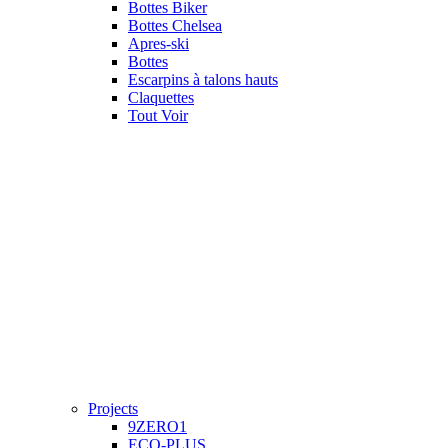
Bottes Biker
Bottes Chelsea
Apres-ski
Bottes
Escarpins à talons hauts
Claquettes
Tout Voir
Projects
9ZERO1
ECO-PLUS