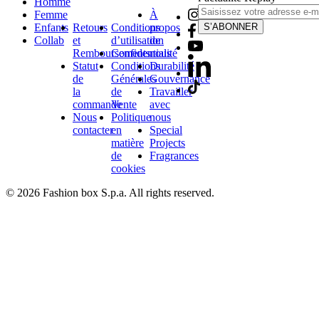
Homme
Femme
À
Enfants
Retours
Conditions
propos
S’ABONNER
Collab
et
d’utilisation
de
Remboursements
Confidentialité
nous
Statut
Conditions
Durabilité
de
Générales
Gouvernance
la
de
Travailler
commande
Vente
avec
Nous
Politique
nous
contacter
en
Special
matière
Projects
de
Fragrances
cookies
© 2026 Fashion box S.p.a. All rights reserved.