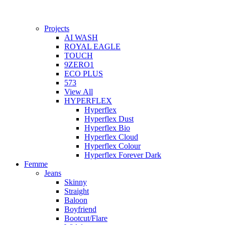
Projects
AI WASH
ROYAL EAGLE
TOUCH
9ZERO1
ECO PLUS
573
View All
HYPERFLEX
Hyperflex
Hyperflex Dust
Hyperflex Bio
Hyperflex Cloud
Hyperflex Colour
Hyperflex Forever Dark
Femme
Jeans
Skinny
Straight
Baloon
Boyfriend
Bootcut/Flare