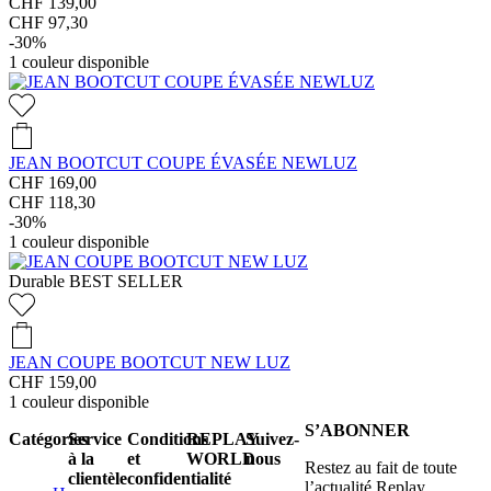
CHF 139,00
CHF 97,30
-30%
1
couleur disponible
JEAN BOOTCUT COUPE ÉVASÉE NEWLUZ
CHF 169,00
CHF 118,30
-30%
1
couleur disponible
Durable
BEST SELLER
JEAN COUPE BOOTCUT NEW LUZ
CHF 159,00
1
couleur disponible
S’ABONNER
Catégories
Service
Conditions
REPLAY
Suivez-
à la
et
WORLD
nous
Restez au fait de toute
clientèle
confidentialité
l’actualité Replay