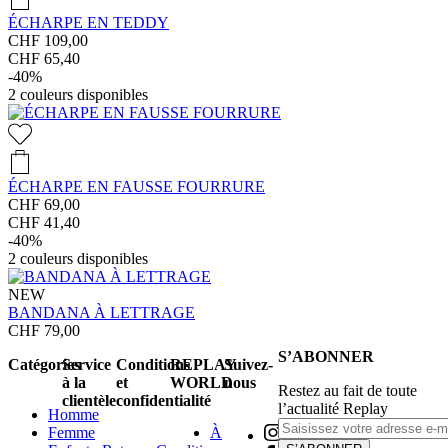
ÉCHARPE EN TEDDY
CHF 109,00
CHF 65,40
-40%
2
couleurs disponibles
ÉCHARPE EN FAUSSE FOURRURE
CHF 69,00
CHF 41,40
-40%
2
couleurs disponibles
NEW
BANDANA À LETTRAGE
CHF 79,00
S’ABONNER
Catégories
Service
Conditions
REPLAY
Suivez-
à la
et
WORLD
nous
Restez au fait de toute
clientèle
confidentialité
l’actualité Replay
Homme
Femme
À