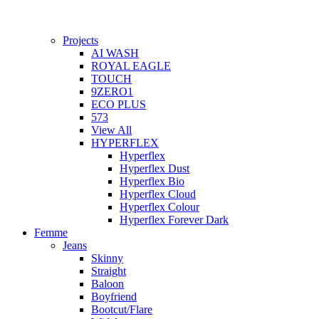
Projects
AI WASH
ROYAL EAGLE
TOUCH
9ZERO1
ECO PLUS
573
View All
HYPERFLEX
Hyperflex
Hyperflex Dust
Hyperflex Bio
Hyperflex Cloud
Hyperflex Colour
Hyperflex Forever Dark
Femme
Jeans
Skinny
Straight
Baloon
Boyfriend
Bootcut/Flare