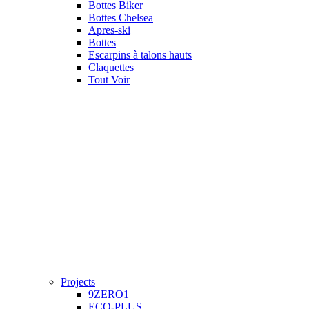
Bottes Biker
Bottes Chelsea
Apres-ski
Bottes
Escarpins à talons hauts
Claquettes
Tout Voir
Projects
9ZERO1
ECO-PLUS