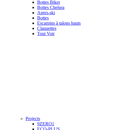
Bottes Biker
Bottes Chelsea
Apres-ski
Bottes
Escarpins à talons hauts
Claquettes
Tout Voir
Projects
9ZERO1
ECO-PLUS