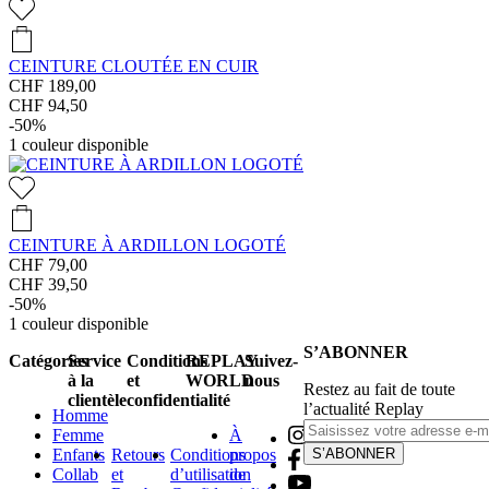
CEINTURE CLOUTÉE EN CUIR
CHF 189,00
CHF 94,50
-50%
1
couleur disponible
CEINTURE À ARDILLON LOGOTÉ
CHF 79,00
CHF 39,50
-50%
1
couleur disponible
S’ABONNER
Catégories
Service
Conditions
REPLAY
Suivez-
à la
et
WORLD
nous
Restez au fait de toute
clientèle
confidentialité
l’actualité Replay
Homme
Femme
À
Enfants
Retours
Conditions
propos
S’ABONNER
Collab
et
d’utilisation
de