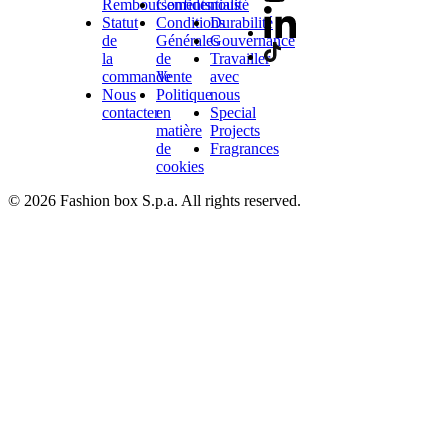
Remboursements
Confidentialité
nous
Statut
Conditions
Durabilité
de
Générales
Gouvernance
la
de
Travailler
commande
Vente
avec
Nous
Politique
nous
contacter
en
Special
matière
Projects
de
Fragrances
cookies
© 2026 Fashion box S.p.a. All rights reserved.