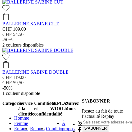
BALLERINE SABINE CUT
CHF 109,00
CHF 54,50
-50%
2
couleurs disponibles
BALLERINE SABINE DOUBLE
CHF 119,00
CHF 59,50
-50%
1
couleur disponible
S’ABONNER
Catégories
Service
Conditions
REPLAY
Suivez-
à la
et
WORLD
nous
Restez au fait de toute
clientèle
confidentialité
l’actualité Replay
Homme
Femme
À
Enfants
Retours
Conditions
propos
S’ABONNER