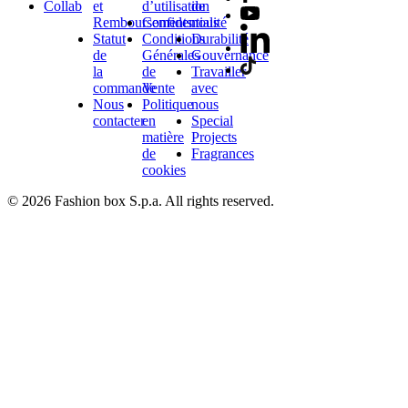
Collab
et
d’utilisation
de
Remboursements
Confidentialité
nous
Statut
Conditions
Durabilité
de
Générales
Gouvernance
la
de
Travailler
commande
Vente
avec
Nous
Politique
nous
contacter
en
Special
matière
Projects
de
Fragrances
cookies
© 2026 Fashion box S.p.a. All rights reserved.