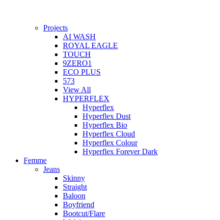
Projects
AI WASH
ROYAL EAGLE
TOUCH
9ZERO1
ECO PLUS
573
View All
HYPERFLEX
Hyperflex
Hyperflex Dust
Hyperflex Bio
Hyperflex Cloud
Hyperflex Colour
Hyperflex Forever Dark
Femme
Jeans
Skinny
Straight
Baloon
Boyfriend
Bootcut/Flare