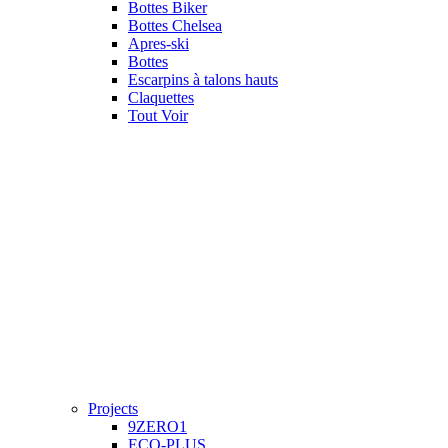
Bottes Biker
Bottes Chelsea
Apres-ski
Bottes
Escarpins à talons hauts
Claquettes
Tout Voir
Projects
9ZERO1
ECO-PLUS