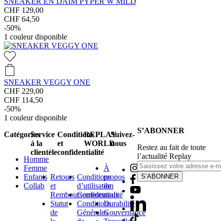
SNEAKER EN DAIM PYPER W MILD
CHF 129,00
CHF 64,50
-50%
1
couleur disponible
SNEAKER VEGGY ONE
CHF 229,00
CHF 114,50
-50%
1
couleur disponible
S’ABONNER
Catégories
Service
Conditions
REPLAY
Suivez-
à la
et
WORLD
nous
Restez au fait de toute
clientèle
confidentialité
l’actualité Replay
Homme
Femme
À
Enfants
Retours
Conditions
propos
S’ABONNER
Collab
et
d’utilisation
de
Remboursements
Confidentialité
nous
Statut
Conditions
Durabilité
de
Générales
Gouvernance