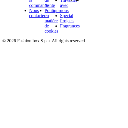
la
de
Travailler
commande
Vente
avec
Nous
Politique
nous
contacter
en
Special
matière
Projects
de
Fragrances
cookies
© 2026 Fashion box S.p.a. All rights reserved.