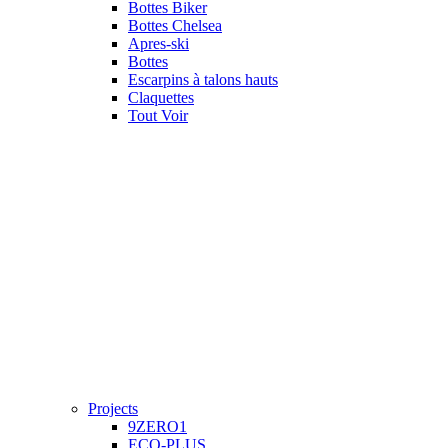
Bottes Biker
Bottes Chelsea
Apres-ski
Bottes
Escarpins à talons hauts
Claquettes
Tout Voir
Projects
9ZERO1
ECO-PLUS