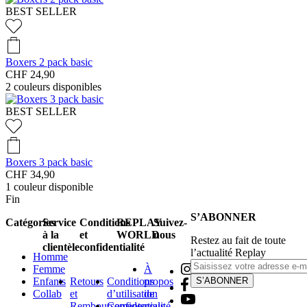
BEST SELLER
Boxers 2 pack basic
CHF 24,90
2
couleurs disponibles
BEST SELLER
Boxers 3 pack basic
CHF 34,90
1
couleur disponible
Fin
S’ABONNER
Catégories
Service
Conditions
REPLAY
Suivez-
à la
et
WORLD
nous
Restez au fait de toute
clientèle
confidentialité
l’actualité Replay
Homme
Femme
À
Enfants
Retours
Conditions
propos
S’ABONNER
Collab
et
d’utilisation
de
Remboursements
Confidentialité
nous