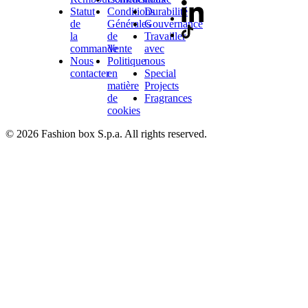
Statut
Conditions
Durabilité
de
Générales
Gouvernance
la
de
Travailler
commande
Vente
avec
Nous
Politique
nous
contacter
en
Special
matière
Projects
de
Fragrances
cookies
© 2026 Fashion box S.p.a. All rights reserved.