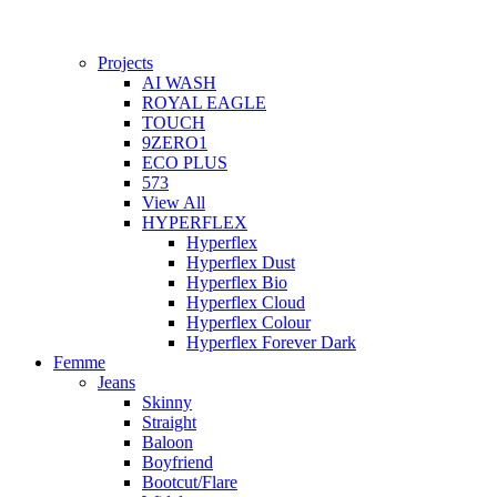
Projects
AI WASH
ROYAL EAGLE
TOUCH
9ZERO1
ECO PLUS
573
View All
HYPERFLEX
Hyperflex
Hyperflex Dust
Hyperflex Bio
Hyperflex Cloud
Hyperflex Colour
Hyperflex Forever Dark
Femme
Jeans
Skinny
Straight
Baloon
Boyfriend
Bootcut/Flare