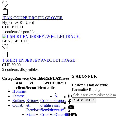
JEAN COUPE DROITE GROVER
Hyperflex,Re-Used
CHF 199,00
1
couleur disponible
BEST SELLER
T-SHIRT EN JERSEY AVEC LETTRAGE
CHF 39,00
5
couleurs disponibles
S’ABONNER
Catégories
Service
Conditions
REPLAY
Suivez-
à la
et
WORLD
nous
Restez au fait de toute
clientèle
confidentialité
l’actualité Replay
Homme
Femme
À
Enfants
Retours
Conditions
propos
S’ABONNER
Collab
et
d’utilisation
de
Remboursements
Confidentialité
nous
Statut
Conditions
Durabilité