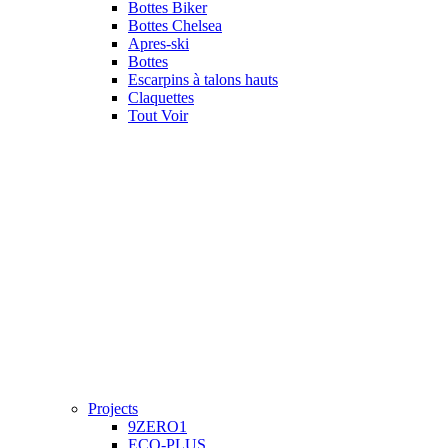
Bottes Biker
Bottes Chelsea
Apres-ski
Bottes
Escarpins à talons hauts
Claquettes
Tout Voir
Projects
9ZERO1
ECO-PLUS