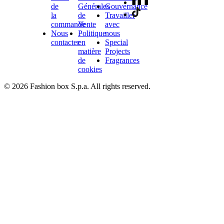
de
Générales
Gouvernance
la
de
Travailler
commande
Vente
avec
Nous
Politique
nous
contacter
en
Special
matière
Projects
de
Fragrances
cookies
© 2026 Fashion box S.p.a. All rights reserved.