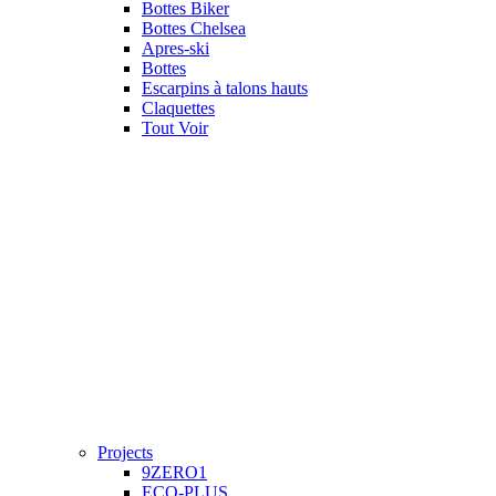
Bottes Biker
Bottes Chelsea
Apres-ski
Bottes
Escarpins à talons hauts
Claquettes
Tout Voir
Projects
9ZERO1
ECO-PLUS