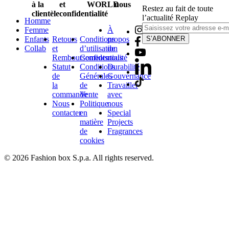
à la
et
WORLD
nous
Restez au fait de toute
clientèle
confidentialité
l’actualité Replay
Homme
Femme
À
Enfants
Retours
Conditions
propos
S’ABONNER
Collab
et
d’utilisation
de
Remboursements
Confidentialité
nous
Statut
Conditions
Durabilité
de
Générales
Gouvernance
la
de
Travailler
commande
Vente
avec
Nous
Politique
nous
contacter
en
Special
matière
Projects
de
Fragrances
cookies
© 2026 Fashion box S.p.a. All rights reserved.