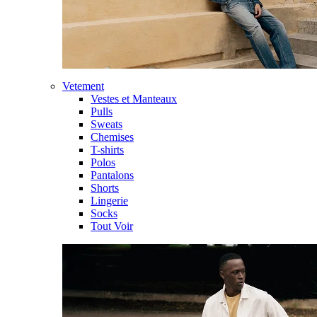
Vetement
Vestes et Manteaux
Pulls
Sweats
Chemises
T-shirts
Polos
Pantalons
Shorts
Lingerie
Socks
Tout Voir