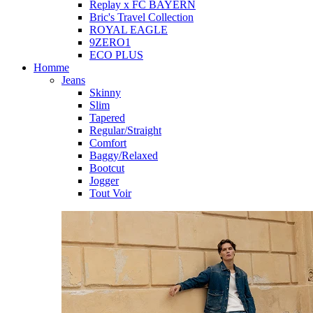
Replay x FC BAYERN
Bric's Travel Collection
ROYAL EAGLE
9ZERO1
ECO PLUS
Homme
Jeans
Skinny
Slim
Tapered
Regular/Straight
Comfort
Baggy/Relaxed
Bootcut
Jogger
Tout Voir