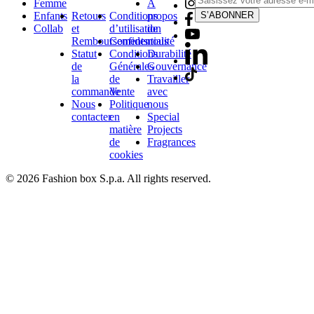
Femme
À
Enfants
Retours
Conditions
propos
S’ABONNER
Collab
et
d’utilisation
de
Remboursements
Confidentialité
nous
Statut
Conditions
Durabilité
de
Générales
Gouvernance
la
de
Travailler
commande
Vente
avec
Nous
Politique
nous
contacter
en
Special
matière
Projects
de
Fragrances
cookies
© 2026 Fashion box S.p.a. All rights reserved.