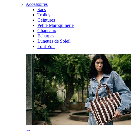
Accessoires
Sacs
Trolley
Ceintures
Petite Maroquinerie
Chapeaux
Ècharpes
Lunettes de Soleil
Tout Voir