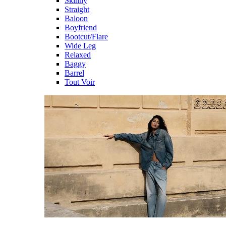
Skinny
Straight
Baloon
Boyfriend
Bootcut/Flare
Wide Leg
Relaxed
Baggy
Barrel
Tout Voir