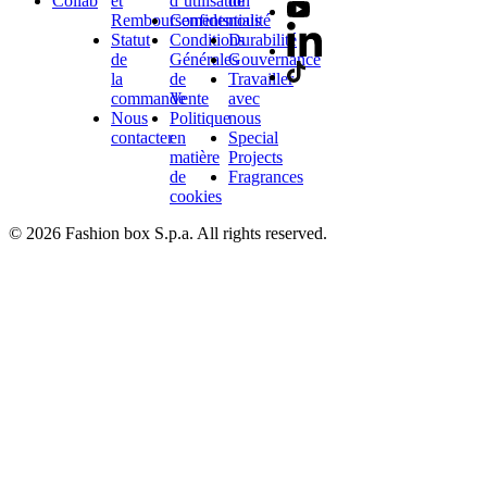
Collab
et
d’utilisation
de
Remboursements
Confidentialité
nous
Statut
Conditions
Durabilité
de
Générales
Gouvernance
la
de
Travailler
commande
Vente
avec
Nous
Politique
nous
contacter
en
Special
matière
Projects
de
Fragrances
cookies
© 2026 Fashion box S.p.a. All rights reserved.