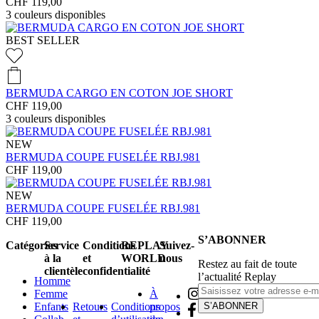
CHF 119,00
3
couleurs disponibles
BEST SELLER
BERMUDA CARGO EN COTON JOE SHORT
CHF 119,00
3
couleurs disponibles
NEW
BERMUDA COUPE FUSELÉE RBJ.981
CHF 119,00
NEW
BERMUDA COUPE FUSELÉE RBJ.981
CHF 119,00
S’ABONNER
Catégories
Service
Conditions
REPLAY
Suivez-
à la
et
WORLD
nous
Restez au fait de toute
clientèle
confidentialité
l’actualité Replay
Homme
Femme
À
Enfants
Retours
Conditions
propos
S’ABONNER