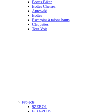
Bottes Biker
Bottes Chelsea
Apres-ski
Bottes
Escarpins à talons hauts
Claquettes
Tout Voir
Projects
9ZERO1
ECO-PLUS