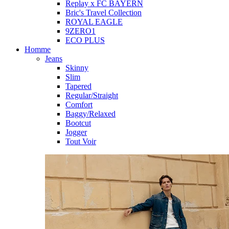
Replay x FC BAYERN
Bric's Travel Collection
ROYAL EAGLE
9ZERO1
ECO PLUS
Homme
Jeans
Skinny
Slim
Tapered
Regular/Straight
Comfort
Baggy/Relaxed
Bootcut
Jogger
Tout Voir