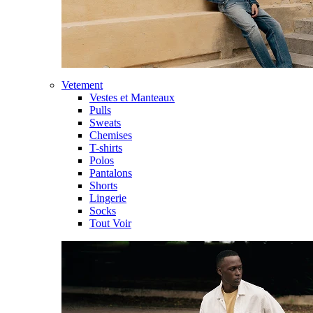
Vetement
Vestes et Manteaux
Pulls
Sweats
Chemises
T-shirts
Polos
Pantalons
Shorts
Lingerie
Socks
Tout Voir