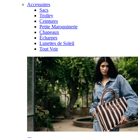
Accessoires
Sacs
Trolley
Ceintures
Petite Maroquinerie
Chapeaux
Ècharpes
Lunettes de Soleil
Tout Voir