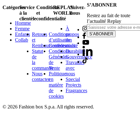
S’ABONNER
Catégories
Service
Conditions
REPLAY
Suivez-
à la
et
WORLD
nous
Restez au fait de toute
clientèle
confidentialité
l’actualité Replay
Homme
Femme
À
Enfants
Retours
Conditions
propos
S’ABONNER
Collab
et
d’utilisation
de
Remboursements
Confidentialité
nous
Statut
Conditions
Durabilité
de
Générales
Gouvernance
la
de
Travailler
commande
Vente
avec
Nous
Politique
nous
contacter
en
Special
matière
Projects
de
Fragrances
cookies
© 2026 Fashion box S.p.a. All rights reserved.