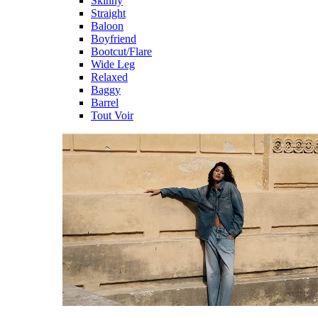
Skinny
Straight
Baloon
Boyfriend
Bootcut/Flare
Wide Leg
Relaxed
Baggy
Barrel
Tout Voir