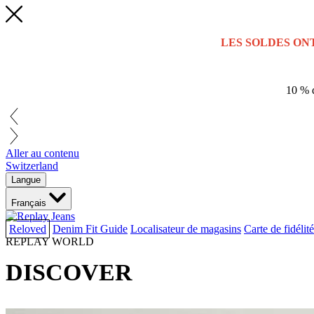
LES SOLDES ON
10 % d
Aller au contenu
Switzerland
Langue
Français
Reloved
Denim Fit Guide
Localisateur de magasins
Carte de fidélité
REPLAY WORLD
DISCOVER