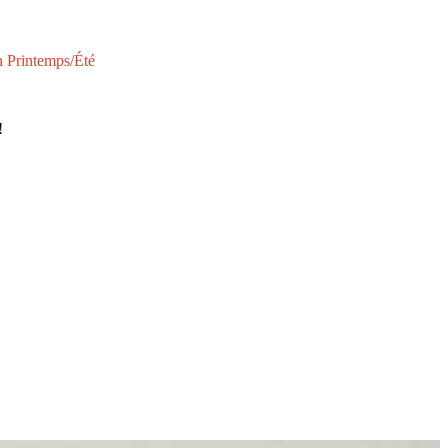
n Printemps/Été
!