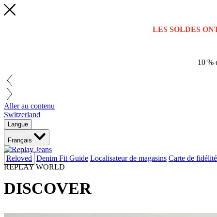
LES SOLDES ON
10 % d
Aller au contenu
Switzerland
Langue
Français
Reloved
Denim Fit Guide
Localisateur de magasins
Carte de fidélité
REPLAY WORLD
DISCOVER