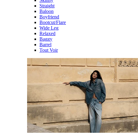
Skinny
Straight
Baloon
Boyfriend
Bootcut/Flare
Wide Leg
Relaxed
Baggy
Barrel
Tout Voir