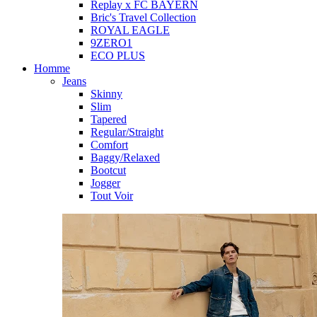
Replay x FC BAYERN
Bric's Travel Collection
ROYAL EAGLE
9ZERO1
ECO PLUS
Homme
Jeans
Skinny
Slim
Tapered
Regular/Straight
Comfort
Baggy/Relaxed
Bootcut
Jogger
Tout Voir