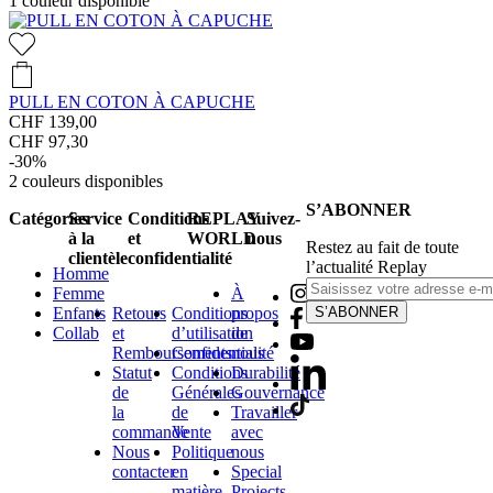
1
couleur disponible
PULL EN COTON À CAPUCHE
CHF 139,00
CHF 97,30
-30%
2
couleurs disponibles
S’ABONNER
Catégories
Service
Conditions
REPLAY
Suivez-
à la
et
WORLD
nous
Restez au fait de toute
clientèle
confidentialité
l’actualité Replay
Homme
Femme
À
Enfants
Retours
Conditions
propos
S’ABONNER
Collab
et
d’utilisation
de
Remboursements
Confidentialité
nous
Statut
Conditions
Durabilité
de
Générales
Gouvernance
la
de
Travailler
commande
Vente
avec
Nous
Politique
nous
contacter
en
Special
matière
Projects