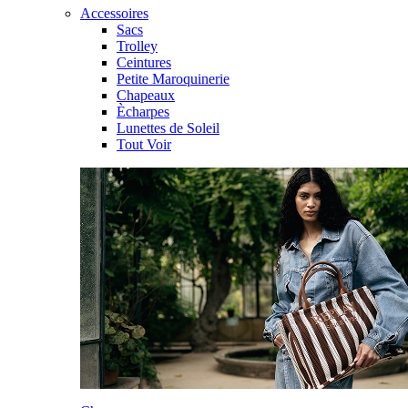
Accessoires
Sacs
Trolley
Ceintures
Petite Maroquinerie
Chapeaux
Ècharpes
Lunettes de Soleil
Tout Voir