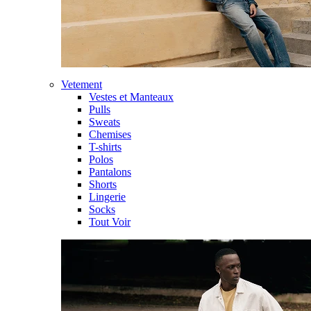
Vetement
Vestes et Manteaux
Pulls
Sweats
Chemises
T-shirts
Polos
Pantalons
Shorts
Lingerie
Socks
Tout Voir