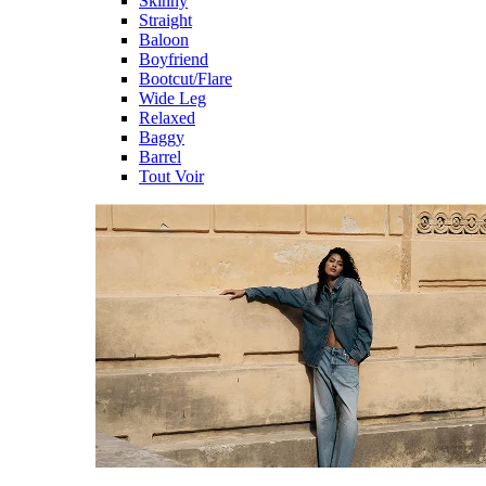
Skinny
Straight
Baloon
Boyfriend
Bootcut/Flare
Wide Leg
Relaxed
Baggy
Barrel
Tout Voir