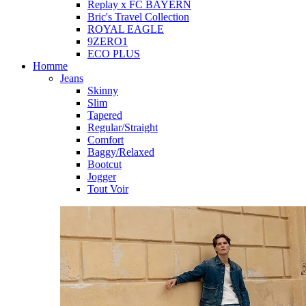
Replay x FC BAYERN
Bric's Travel Collection
ROYAL EAGLE
9ZERO1
ECO PLUS
Homme
Jeans
Skinny
Slim
Tapered
Regular/Straight
Comfort
Baggy/Relaxed
Bootcut
Jogger
Tout Voir