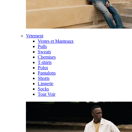
Vetement
Vestes et Manteaux
Pulls
Sweats
Chemises
T-shirts
Polos
Pantalons
Shorts
Lingerie
Socks
Tout Voir