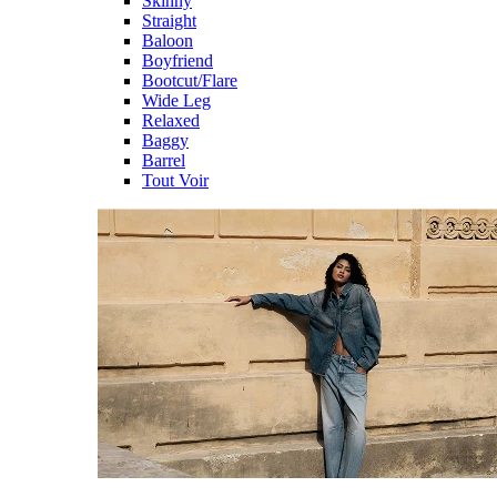
Skinny
Straight
Baloon
Boyfriend
Bootcut/Flare
Wide Leg
Relaxed
Baggy
Barrel
Tout Voir