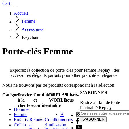
Cart
Accueil
Femme
Accessoires
Keychain
Porte-clés Femme
Explorez la collection de porte-clés pour femme Replay : des
accessoires élégants parfaits pour allier praticité et élégance.
Nous ne trouvons pas de produits correspondant à la sélection.
S’ABONNER
Catégories
Service
Conditions
REPLAY
Suivez-
à la
et
WORLD
nous
Restez au fait de toute
clientèle
confidentialité
l’actualité Replay
Homme
Femme
À
Enfants
Retours
Conditions
propos
S’ABONNER
Collab
et
d’utilisation
de