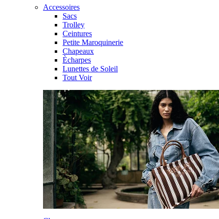
Accessoires
Sacs
Trolley
Ceintures
Petite Maroquinerie
Chapeaux
Ècharpes
Lunettes de Soleil
Tout Voir