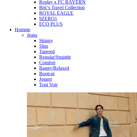
Replay x FC BAYERN
Bric's Travel Collection
ROYAL EAGLE
9ZERO1
ECO PLUS
Homme
Jeans
Skinny
Slim
Tapered
Regular/Straight
Comfort
Baggy/Relaxed
Bootcut
Jogger
Tout Voir