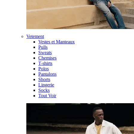
Vetement
Vestes et Manteaux
Pulls
Sweats
Chemises
T-shirts
Polos
Pantalons
Shorts
Lingerie
Socks
Tout Voir