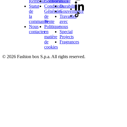
Remboursements
Confidentialité
nous
Statut
Conditions
Durabilité
de
Générales
Gouvernance
la
de
Travailler
commande
Vente
avec
Nous
Politique
nous
contacter
en
Special
matière
Projects
de
Fragrances
cookies
© 2026 Fashion box S.p.a. All rights reserved.