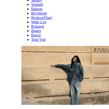
Skinny
Straight
Baloon
Boyfriend
Bootcut/Flare
Wide Leg
Relaxed
Baggy
Barrel
Tout Voir