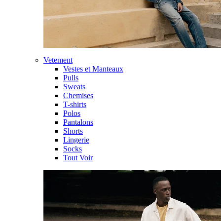
Vetement
Vestes et Manteaux
Pulls
Sweats
Chemises
T-shirts
Polos
Pantalons
Shorts
Lingerie
Socks
Tout Voir