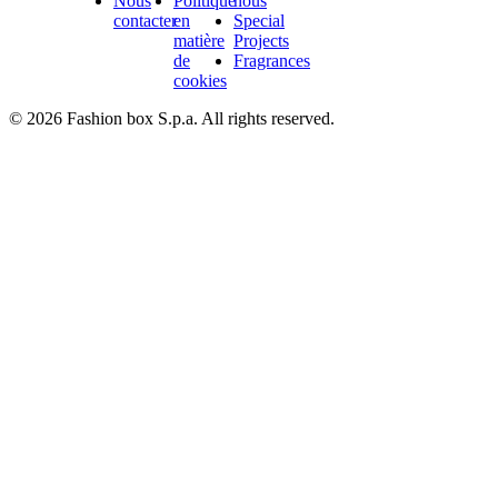
Nous
Politique
nous
contacter
en
Special
matière
Projects
de
Fragrances
cookies
© 2026 Fashion box S.p.a. All rights reserved.