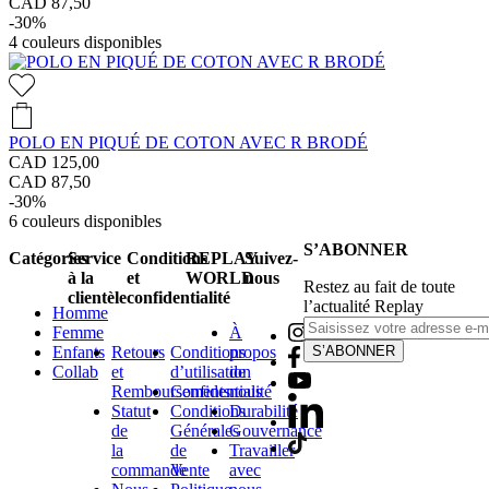
CAD 87,50
-30%
4
couleurs disponibles
POLO EN PIQUÉ DE COTON AVEC R BRODÉ
CAD 125,00
CAD 87,50
-30%
6
couleurs disponibles
S’ABONNER
Catégories
Service
Conditions
REPLAY
Suivez-
à la
et
WORLD
nous
Restez au fait de toute
clientèle
confidentialité
l’actualité Replay
Homme
Femme
À
Enfants
Retours
Conditions
propos
S’ABONNER
Collab
et
d’utilisation
de
Remboursements
Confidentialité
nous
Statut
Conditions
Durabilité
de
Générales
Gouvernance
la
de
Travailler
commande
Vente
avec