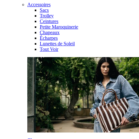
Accessoires
Sacs
Trolley
Ceintures
Petite Maroquinerie
Chapeaux
Ècharpes
Lunettes de Soleil
Tout Voir