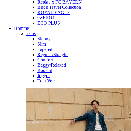
Replay x FC BAYERN
Bric's Travel Collection
ROYAL EAGLE
9ZERO1
ECO PLUS
Homme
Jeans
Skinny
Slim
Tapered
Regular/Straight
Comfort
Baggy/Relaxed
Bootcut
Jogger
Tout Voir