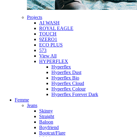
Projects
AI WASH
ROYAL EAGLE
TOUCH
9ZERO1
ECO PLUS
573
View All
HYPERFLEX
Hyperflex
Hyperflex Dust
Hyperflex Bio
Hyperflex Cloud
Hyperflex Colour
Hyperflex Forever Dark
Femme
Jeans
Skinny
Straight
Baloon
Boyfriend
Bootcut/Flare