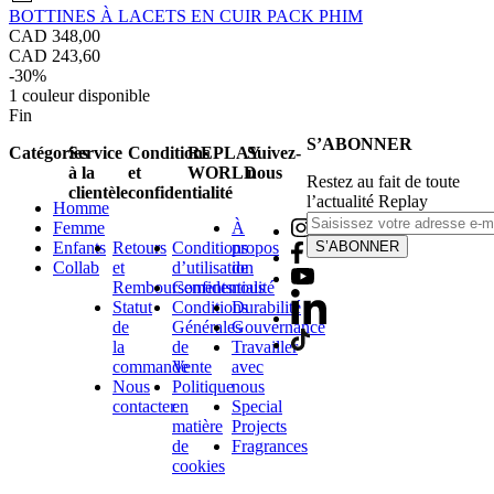
BOTTINES À LACETS EN CUIR PACK PHIM
CAD 348,00
CAD 243,60
-30%
1
couleur disponible
Fin
S’ABONNER
Catégories
Service
Conditions
REPLAY
Suivez-
à la
et
WORLD
nous
Restez au fait de toute
clientèle
confidentialité
l’actualité Replay
Homme
Femme
À
Enfants
Retours
Conditions
propos
S’ABONNER
Collab
et
d’utilisation
de
Remboursements
Confidentialité
nous
Statut
Conditions
Durabilité
de
Générales
Gouvernance
la
de
Travailler
commande
Vente
avec
Nous
Politique
nous
contacter
en
Special
matière
Projects
de
Fragrances
cookies