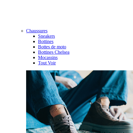
Chaussures
Sneakers
Bottines
Bottes de moto
Bottines Chelsea
Mocassins
Tout Voir