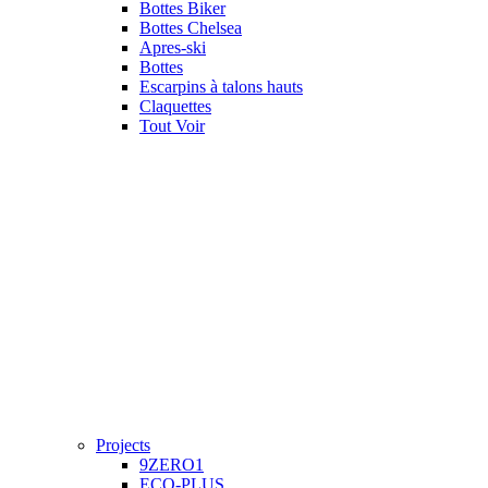
Bottes Biker
Bottes Chelsea
Apres-ski
Bottes
Escarpins à talons hauts
Claquettes
Tout Voir
Projects
9ZERO1
ECO-PLUS