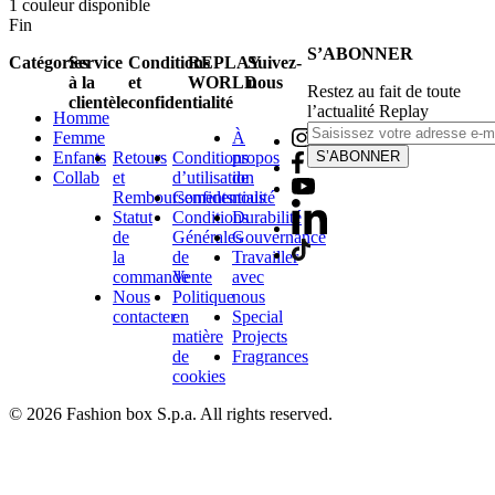
1
couleur disponible
Fin
S’ABONNER
Catégories
Service
Conditions
REPLAY
Suivez-
à la
et
WORLD
nous
Restez au fait de toute
clientèle
confidentialité
l’actualité Replay
Homme
Femme
À
Enfants
Retours
Conditions
propos
S’ABONNER
Collab
et
d’utilisation
de
Remboursements
Confidentialité
nous
Statut
Conditions
Durabilité
de
Générales
Gouvernance
la
de
Travailler
commande
Vente
avec
Nous
Politique
nous
contacter
en
Special
matière
Projects
de
Fragrances
cookies
© 2026 Fashion box S.p.a. All rights reserved.