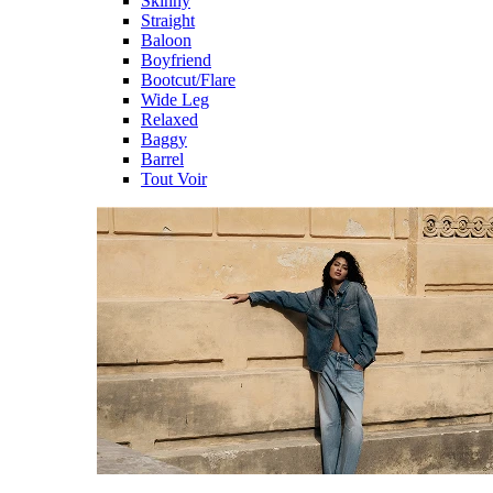
Skinny
Straight
Baloon
Boyfriend
Bootcut/Flare
Wide Leg
Relaxed
Baggy
Barrel
Tout Voir