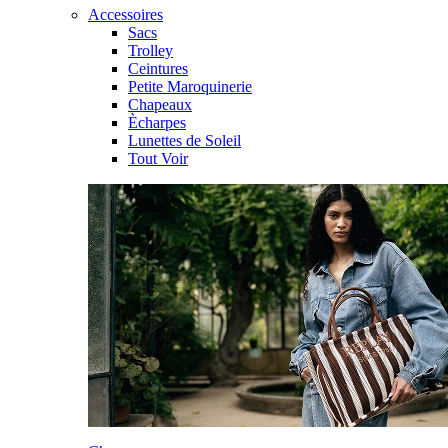
Accessoires
Sacs
Trolley
Ceintures
Petite Maroquinerie
Chapeaux
Ècharpes
Lunettes de Soleil
Tout Voir