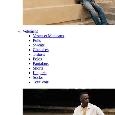
Vetement
Vestes et Manteaux
Pulls
Sweats
Chemises
T-shirts
Polos
Pantalons
Shorts
Lingerie
Socks
Tout Voir