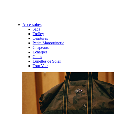
Accessoires
Sacs
Trolley
Ceintures
Petite Maroquinerie
Chapeaux
Ècharpes
Gants
Lunettes de Soleil
Tout Voir