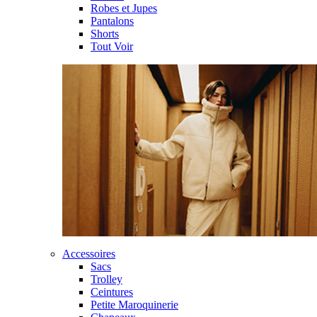
Robes et Jupes
Pantalons
Shorts
Tout Voir
Accessoires
Sacs
Trolley
Ceintures
Petite Maroquinerie