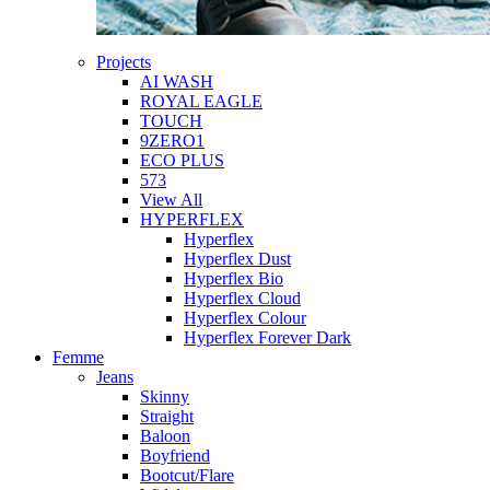
Projects
AI WASH
ROYAL EAGLE
TOUCH
9ZERO1
ECO PLUS
573
View All
HYPERFLEX
Hyperflex
Hyperflex Dust
Hyperflex Bio
Hyperflex Cloud
Hyperflex Colour
Hyperflex Forever Dark
Femme
Jeans
Skinny
Straight
Baloon
Boyfriend
Bootcut/Flare