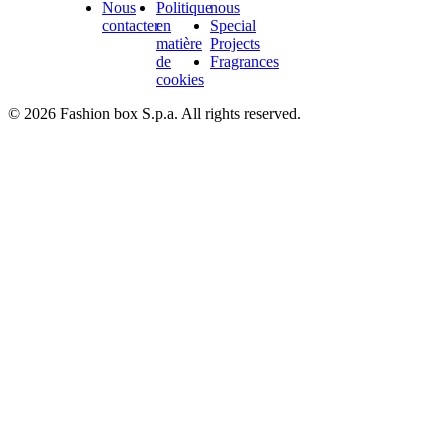
Nous
Politique
nous
contacter
en
Special
matière
Projects
de
Fragrances
cookies
© 2026 Fashion box S.p.a. All rights reserved.