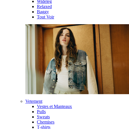
Wideleg
Relaxed
Baggy
Tout Voir
Vetement
Vestes et Manteaux
Pulls
Sweats
Chemises
T-shirts