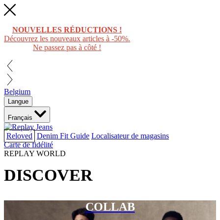
NOUVELLES RÉDUCTIONS !
Découvrez les nouveaux articles à -50%.
Ne passez pas à côté !
Belgium
Langue
Français
Reloved
Denim Fit Guide
Localisateur de magasins
Carte de fidélité
REPLAY WORLD
DISCOVER
COLLAB