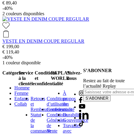
€ 89,40
-40%
2
couleurs disponibles
VESTE EN DENIM COUPE REGULAR
€ 199,00
€ 119,40
-40%
1
couleur disponible
S’ABONNER
Catégories
Service
Conditions
REPLAY
Suivez-
à la
et
WORLD
nous
Restez au fait de toute
clientèle
confidentialité
l’actualité Replay
Homme
Femme
À
Enfants
Retours
Conditions
propos
S’ABONNER
Collab
et
d’utilisation
de
Remboursements
Confidentialité
nous
Statut
Conditions
Durabilité
de
Générales
Gouvernance
la
de
Travailler
commande
Vente
avec