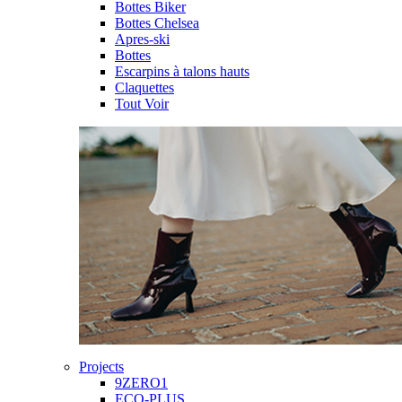
Bottes Biker
Bottes Chelsea
Apres-ski
Bottes
Escarpins à talons hauts
Claquettes
Tout Voir
Projects
9ZERO1
ECO-PLUS