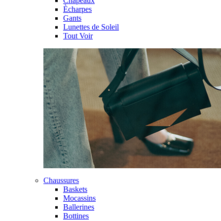
Chapeaux
Ècharpes
Gants
Lunettes de Soleil
Tout Voir
Chaussures
Baskets
Mocassins
Ballerines
Bottines