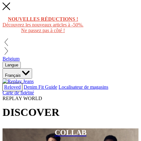
NOUVELLES RÉDUCTIONS !
Découvrez les nouveaux articles à -50%.
Ne passez pas à côté !
Belgium
Langue
Français
Reloved
Denim Fit Guide
Localisateur de magasins
Carte de fidélité
REPLAY WORLD
DISCOVER
COLLAB