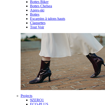
Bottes Biker
Bottes Chelsea
Apres-ski
Bottes
Escarpins à talons hauts
Claquettes
Tout Voir
Projects
9ZERO1
ECO-PLUS