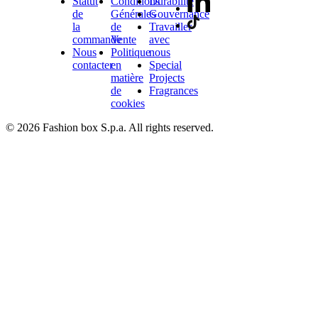
Statut
Conditions
Durabilité
de
Générales
Gouvernance
la
de
Travailler
commande
Vente
avec
Nous
Politique
nous
contacter
en
Special
matière
Projects
de
Fragrances
cookies
© 2026 Fashion box S.p.a. All rights reserved.