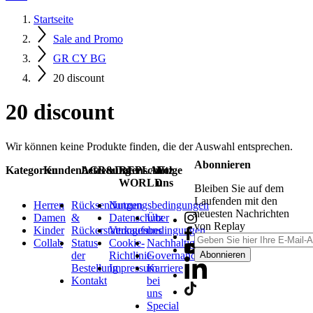
Startseite
Sale and Promo
GR CY BG
20 discount
20 discount
Wir können keine Produkte finden, die der Auswahl entsprechen.
Abonnieren
Kategorien
Kundenbetreuung
AGB&Datenschutz
REPLAY
Folge
WORLD
uns
Bleiben Sie auf dem
Laufenden mit den
Herren
Rücksendungen
Nutzungsbedingungen
neuesten Nachrichten
Damen
&
Datenschutz
Über
von Replay
Kinder
Rückerstattungen
Verkaufsbedingungen
uns
Collab
Status
Cookie-
Nachhaltigkeit
der
Richtlinie
Governance
Abonnieren
Bestellung
Impressum
Karriere
Kontakt
bei
uns
Special