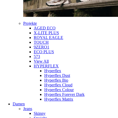
Projekte
AGED ECO
X-LITE PLUS
ROYAL EAGLE
TOUCH
9ZERO1
ECO PLUS
573
View All
HYPERFLEX
Hyperflex
Hyperflex Dust
Hyperflex Bio
Hyperflex Cloud
Hyperflex Colour
Hyperflex Forever Dark
Hyperflex Matrix
Damen
Jeans
Skinny