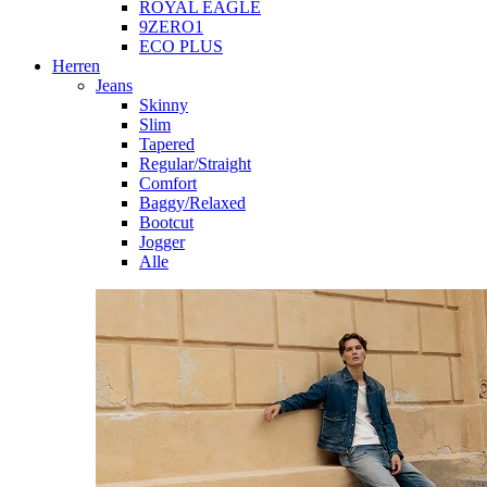
ROYAL EAGLE
9ZERO1
ECO PLUS
Herren
Jeans
Skinny
Slim
Tapered
Regular/Straight
Comfort
Baggy/Relaxed
Bootcut
Jogger
Alle