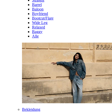
Straight
Barrel
Baloon
Boyfriend
Bootcut/Flare
Wide Leg
Relaxed
Baggy
Alle
Bekleidung