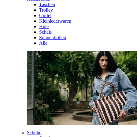
Taschen
Trolley
Gürtel
Kleinlederwaren
Hüte
Schals
Sonnenbrillen
Alle
Schuhe