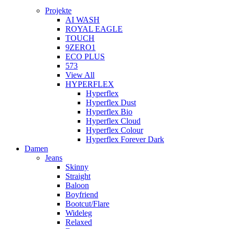
Projekte
AI WASH
ROYAL EAGLE
TOUCH
9ZERO1
ECO PLUS
573
View All
HYPERFLEX
Hyperflex
Hyperflex Dust
Hyperflex Bio
Hyperflex Cloud
Hyperflex Colour
Hyperflex Forever Dark
Damen
Jeans
Skinny
Straight
Baloon
Boyfriend
Bootcut/Flare
Wideleg
Relaxed