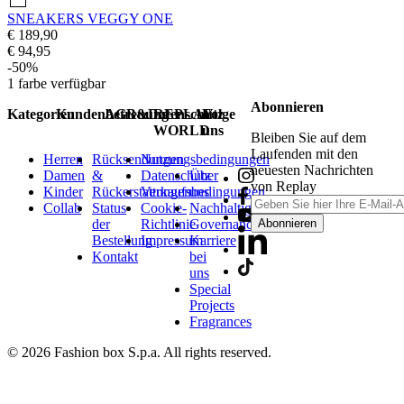
SNEAKERS VEGGY ONE
€ 189,90
€ 94,95
-50%
1
farbe verfügbar
Abonnieren
Kategorien
Kundenbetreuung
AGB&Datenschutz
REPLAY
Folge
WORLD
uns
Bleiben Sie auf dem
Laufenden mit den
Herren
Rücksendungen
Nutzungsbedingungen
neuesten Nachrichten
Damen
&
Datenschutz
Über
von Replay
Kinder
Rückerstattungen
Verkaufsbedingungen
uns
Collab
Status
Cookie-
Nachhaltigkeit
der
Richtlinie
Governance
Abonnieren
Bestellung
Impressum
Karriere
Kontakt
bei
uns
Special
Projects
Fragrances
© 2026 Fashion box S.p.a. All rights reserved.