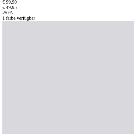
€ 99,90
€ 49,95
-50%
1
farbe verfügbar