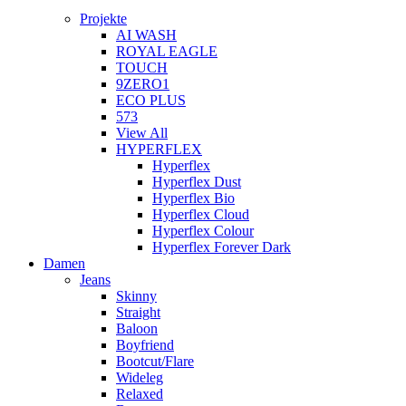
Projekte
AI WASH
ROYAL EAGLE
TOUCH
9ZERO1
ECO PLUS
573
View All
HYPERFLEX
Hyperflex
Hyperflex Dust
Hyperflex Bio
Hyperflex Cloud
Hyperflex Colour
Hyperflex Forever Dark
Damen
Jeans
Skinny
Straight
Baloon
Boyfriend
Bootcut/Flare
Wideleg
Relaxed