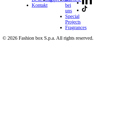
Kontakt
bei
uns
Special
Projects
Fragrances
© 2026 Fashion box S.p.a. All rights reserved.