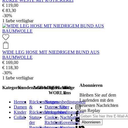
KURZE WESTE MIT R-STICKEREI
€ 119,00
€ 83,30
-30%
1
farbe verfügbar
WIDE LEG HOSE MIT NIEDRIGEM BUND AUS
BAUMWOLLE
€ 169,00
€ 118,30
-30%
1
farbe verfügbar
Abonnieren
Kategorien
Kundenbetreuung
AGB&Datenschutz
REPLAY
Folge
WORLD
uns
Bleiben Sie auf dem
Laufenden mit den
Herren
Rücksendungen
Nutzungsbedingungen
neuesten Nachrichten
Damen
&
Datenschutz
Über
von Replay
Kinder
Rückerstattungen
Verkaufsbedingungen
uns
Collab
Status
Cookie-
Nachhaltigkeit
der
Richtlinie
Governance
Abonnieren
Bestellung
Impressum
Karriere