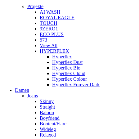
Projekte
AI WASH
ROYAL EAGLE
TOUCH
9ZERO1
ECO PLUS
573
View All
HYPERFLEX
Hyperflex
Hyperflex Dust
Hyperflex Bio
Hyperflex Cloud
Hyperflex Colour
Hyperflex Forever Dark
Damen
Jeans
Skinny
Straight
Baloon
Boyfriend
Bootcut/Flare
Wideleg
Relaxed