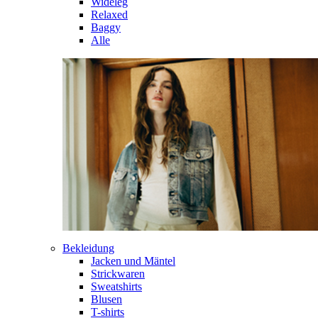
Wideleg
Relaxed
Baggy
Alle
Bekleidung
Jacken und Mäntel
Strickwaren
Sweatshirts
Blusen
T-shirts