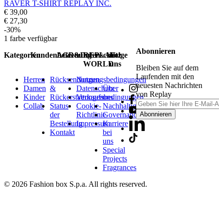
RAVER T-SHIRT REPLAY INC.
€ 39,00
€ 27,30
-30%
1
farbe verfügbar
Abonnieren
Kategorien
Kundenbetreuung
AGB&Datenschutz
REPLAY
Folge
WORLD
uns
Bleiben Sie auf dem
Laufenden mit den
Herren
Rücksendungen
Nutzungsbedingungen
neuesten Nachrichten
Damen
&
Datenschutz
Über
von Replay
Kinder
Rückerstattungen
Verkaufsbedingungen
uns
Collab
Status
Cookie-
Nachhaltigkeit
der
Richtlinie
Governance
Abonnieren
Bestellung
Impressum
Karriere
Kontakt
bei
uns
Special
Projects
Fragrances
© 2026 Fashion box S.p.a. All rights reserved.