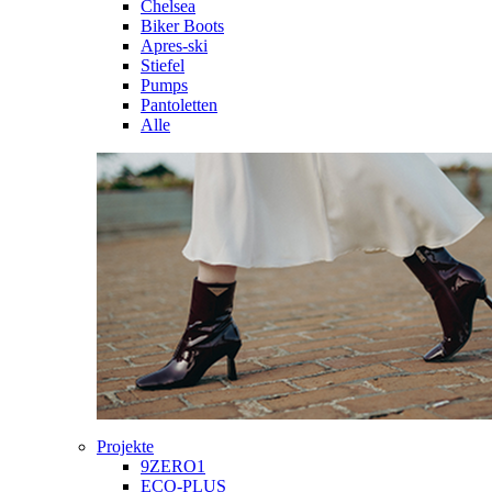
Chelsea
Biker Boots
Apres-ski
Stiefel
Pumps
Pantoletten
Alle
Projekte
9ZERO1
ECO-PLUS