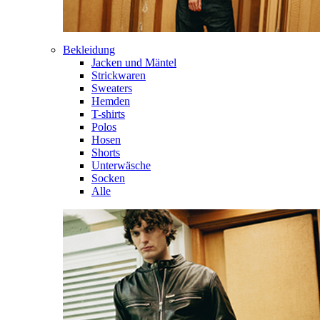
Bekleidung
Jacken und Mäntel
Strickwaren
Sweaters
Hemden
T-shirts
Polos
Hosen
Shorts
Unterwäsche
Socken
Alle