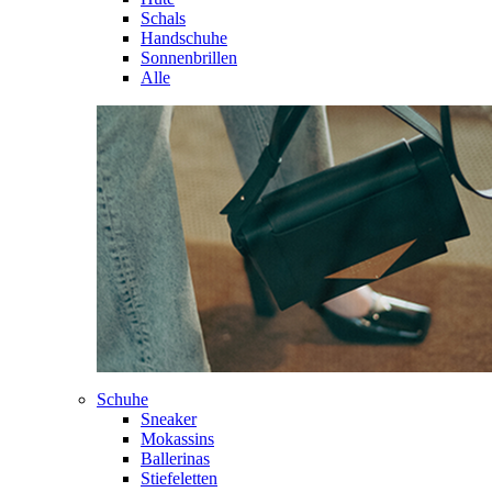
Schals
Handschuhe
Sonnenbrillen
Alle
Schuhe
Sneaker
Mokassins
Ballerinas
Stiefeletten