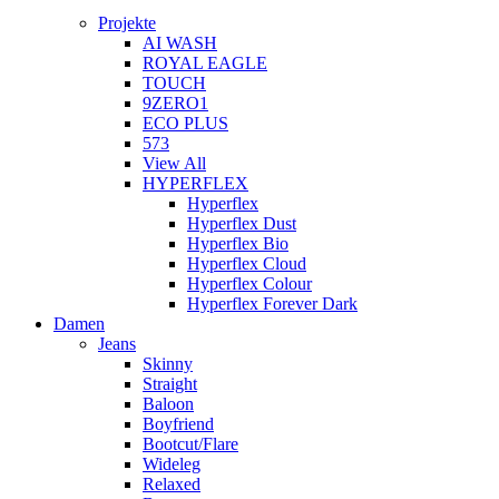
Projekte
AI WASH
ROYAL EAGLE
TOUCH
9ZERO1
ECO PLUS
573
View All
HYPERFLEX
Hyperflex
Hyperflex Dust
Hyperflex Bio
Hyperflex Cloud
Hyperflex Colour
Hyperflex Forever Dark
Damen
Jeans
Skinny
Straight
Baloon
Boyfriend
Bootcut/Flare
Wideleg
Relaxed