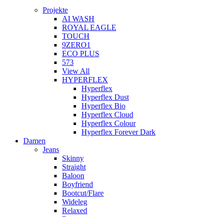
Projekte
AI WASH
ROYAL EAGLE
TOUCH
9ZERO1
ECO PLUS
573
View All
HYPERFLEX
Hyperflex
Hyperflex Dust
Hyperflex Bio
Hyperflex Cloud
Hyperflex Colour
Hyperflex Forever Dark
Damen
Jeans
Skinny
Straight
Baloon
Boyfriend
Bootcut/Flare
Wideleg
Relaxed