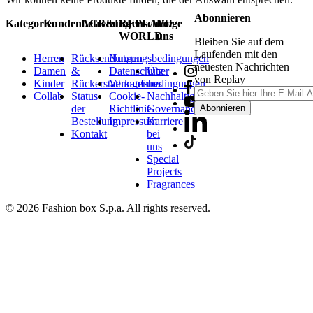
Abonnieren
Kategorien
Kundenbetreuung
AGB&Datenschutz
REPLAY
Folge
WORLD
uns
Bleiben Sie auf dem
Laufenden mit den
Herren
Rücksendungen
Nutzungsbedingungen
neuesten Nachrichten
Damen
&
Datenschutz
Über
von Replay
Kinder
Rückerstattungen
Verkaufsbedingungen
uns
Collab
Status
Cookie-
Nachhaltigkeit
der
Richtlinie
Governance
Abonnieren
Bestellung
Impressum
Karriere
Kontakt
bei
uns
Special
Projects
Fragrances
© 2026 Fashion box S.p.a. All rights reserved.