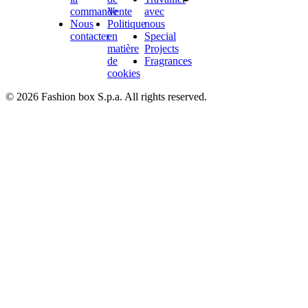
commande
Vente
avec
Nous
Politique
nous
contacter
en
Special
matière
Projects
de
Fragrances
cookies
© 2026 Fashion box S.p.a. All rights reserved.