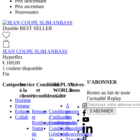
Prix descendant
Prix ascendant
Nouveautes
Durable
BEST SELLER
JEAN COUPE SLIM ANBASS
Hyperflex
€ 169,00
1
couleur disponible
Fin
S’ABONNER
Catégories
Service
Conditions
REPLAY
Suivez-
à la
et
WORLD
nous
Restez au fait de toute
clientèle
confidentialité
l’actualité Replay
Homme
Femme
À
Enfants
Retours
Conditions
propos
S’ABONNER
Collab
et
d’utilisation
de
Remboursements
Confidentialité
nous
Statut
Conditions
Durabilité
de
Générales
Gouvernance
la
de
Travailler