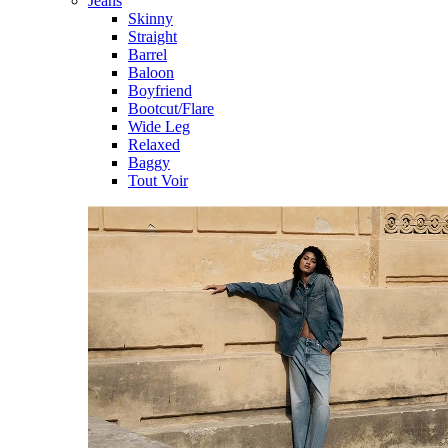
Jeans
Skinny
Straight
Barrel
Baloon
Boyfriend
Bootcut/Flare
Wide Leg
Relaxed
Baggy
Tout Voir