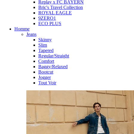
Replay x FC BAYERN
Bric's Travel Collection
ROYAL EAGLE
9ZERO1
ECO PLUS
Homme
Jeans
Skinny
Slim
Tapered
Regular/Straight
Comfort
Baggy/Relaxed
Bootcut
Jogger
Tout Voir