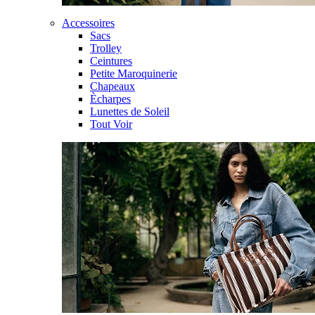
Accessoires
Sacs
Trolley
Ceintures
Petite Maroquinerie
Chapeaux
Ècharpes
Lunettes de Soleil
Tout Voir