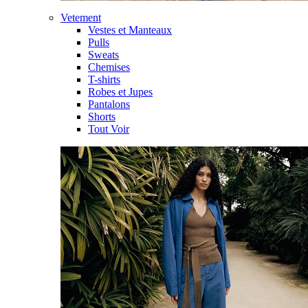
Vetement
Vestes et Manteaux
Pulls
Sweats
Chemises
T-shirts
Robes et Jupes
Pantalons
Shorts
Tout Voir