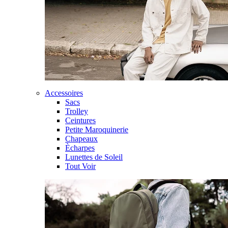
Accessoires
Sacs
Trolley
Ceintures
Petite Maroquinerie
Chapeaux
Ècharpes
Lunettes de Soleil
Tout Voir