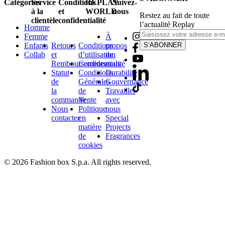
Catégories
Service
Conditions
REPLAY
Suivez-
à la
et
WORLD
nous
Restez au fait de toute
clientèle
confidentialité
l’actualité Replay
Homme
Femme
À
Enfants
Retours
Conditions
propos
S’ABONNER
Collab
et
d’utilisation
de
Remboursements
Confidentialité
nous
Statut
Conditions
Durabilité
de
Générales
Gouvernance
la
de
Travailler
commande
Vente
avec
Nous
Politique
nous
contacter
en
Special
matière
Projects
de
Fragrances
cookies
© 2026 Fashion box S.p.a. All rights reserved.