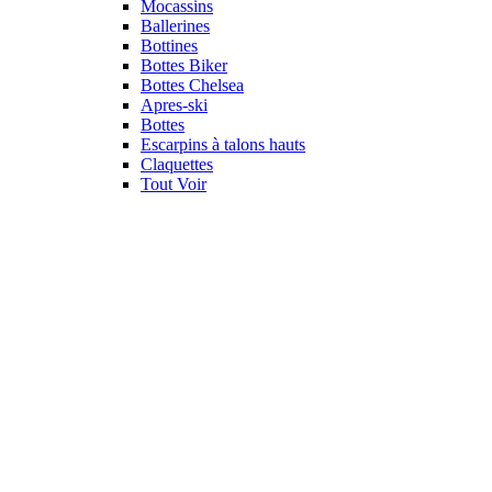
Mocassins
Ballerines
Bottines
Bottes Biker
Bottes Chelsea
Apres-ski
Bottes
Escarpins à talons hauts
Claquettes
Tout Voir