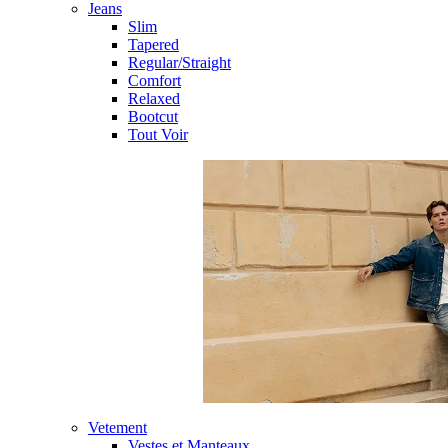
Jeans
Slim
Tapered
Regular/Straight
Comfort
Relaxed
Bootcut
Tout Voir
Vetement
Vestes et Manteaux