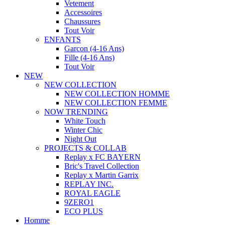
Vetement
Accessoires
Chaussures
Tout Voir
ENFANTS
Garcon (4-16 Ans)
Fille (4-16 Ans)
Tout Voir
NEW
NEW COLLECTION
NEW COLLECTION HOMME
NEW COLLECTION FEMME
NOW TRENDING
White Touch
Winter Chic
Night Out
PROJECTS & COLLAB
Replay x FC BAYERN
Bric's Travel Collection
Replay x Martin Garrix
REPLAY INC.
ROYAL EAGLE
9ZERO1
ECO PLUS
Homme