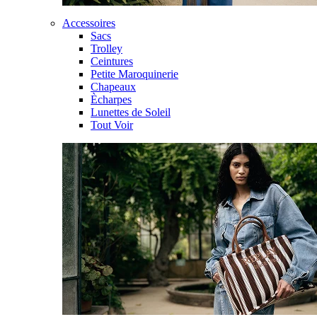
Accessoires
Sacs
Trolley
Ceintures
Petite Maroquinerie
Chapeaux
Ècharpes
Lunettes de Soleil
Tout Voir