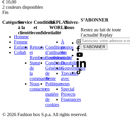
€ 10,00
2
couleurs disponibles
Fin
S’ABONNER
Catégories
Service
Conditions
REPLAY
Suivez-
à la
et
WORLD
nous
Restez au fait de toute
clientèle
confidentialité
l’actualité Replay
Homme
Femme
À
Enfants
Retours
Conditions
propos
S’ABONNER
Collab
et
d’utilisation
de
Remboursements
Confidentialité
nous
Statut
Conditions
Durabilité
de
Générales
Gouvernance
la
de
Travailler
commande
Vente
avec
Nous
Politique
nous
contacter
en
Special
matière
Projects
de
Fragrances
cookies
© 2026 Fashion box S.p.a. All rights reserved.