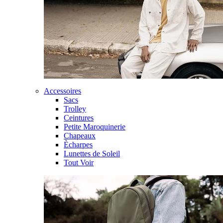
Accessoires
Sacs
Trolley
Ceintures
Petite Maroquinerie
Chapeaux
Ècharpes
Lunettes de Soleil
Tout Voir