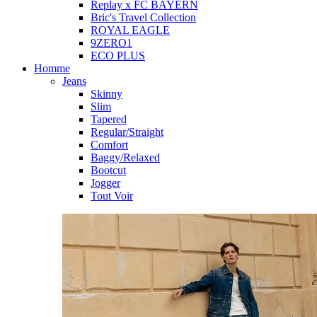
Replay x FC BAYERN
Bric's Travel Collection
ROYAL EAGLE
9ZERO1
ECO PLUS
Homme
Jeans
Skinny
Slim
Tapered
Regular/Straight
Comfort
Baggy/Relaxed
Bootcut
Jogger
Tout Voir