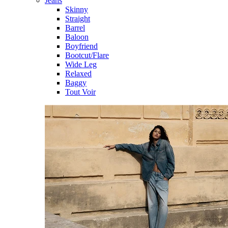
Jeans
Skinny
Straight
Barrel
Baloon
Boyfriend
Bootcut/Flare
Wide Leg
Relaxed
Baggy
Tout Voir