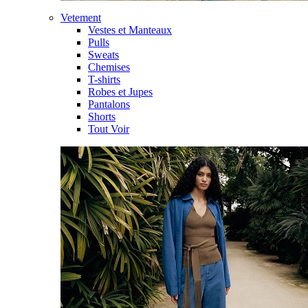
Vetement
Vestes et Manteaux
Pulls
Sweats
Chemises
T-shirts
Robes et Jupes
Pantalons
Shorts
Tout Voir