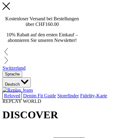
Kostenloser Versand bei Bestellungen
über
CHF160.00
10% Rabatt auf den ersten Einkauf –
abonnieren Sie unseren Newsletter!
Switzerland
Sprache
Deutsch
Reloved
Denim Fit Guide
Storefinder
Fidelity-Karte
REPLAY WORLD
DISCOVER
COLLAB