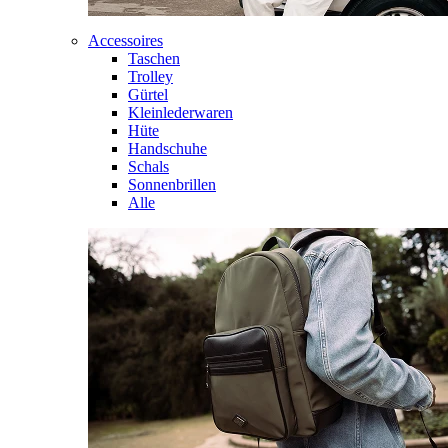
Accessoires
Taschen
Trolley
Gürtel
Kleinlederwaren
Hüte
Handschuhe
Schals
Sonnenbrillen
Alle