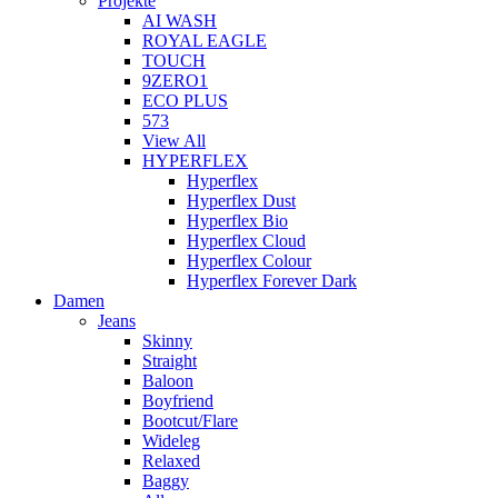
Projekte
AI WASH
ROYAL EAGLE
TOUCH
9ZERO1
ECO PLUS
573
View All
HYPERFLEX
Hyperflex
Hyperflex Dust
Hyperflex Bio
Hyperflex Cloud
Hyperflex Colour
Hyperflex Forever Dark
Damen
Jeans
Skinny
Straight
Baloon
Boyfriend
Bootcut/Flare
Wideleg
Relaxed
Baggy