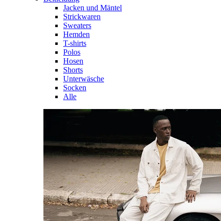
Jacken und Mäntel
Strickwaren
Sweaters
Hemden
T-shirts
Polos
Hosen
Shorts
Unterwäsche
Socken
Alle