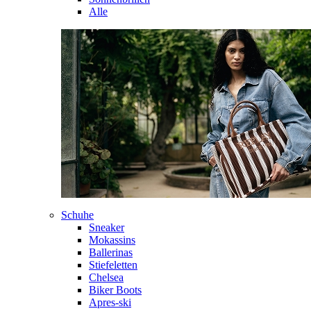
Alle
Schuhe
Sneaker
Mokassins
Ballerinas
Stiefeletten
Chelsea
Biker Boots
Apres-ski