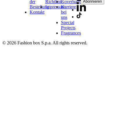
der
Richtlinie
Governance
Abonnieren
Bestellung
Impressum
Karriere
Kontakt
bei
uns
Special
Projects
Fragrances
© 2026 Fashion box S.p.a. All rights reserved.