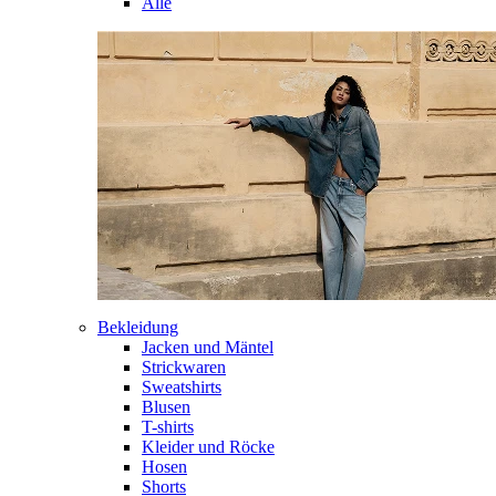
Alle
Bekleidung
Jacken und Mäntel
Strickwaren
Sweatshirts
Blusen
T-shirts
Kleider und Röcke
Hosen
Shorts