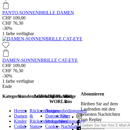
PANTO-SONNENBRILLE DAMEN
CHF 109,00
CHF 76,30
-30%
1
farbe verfügbar
DAMEN-SONNENBRILLE CAT-EYE
CHF 109,00
CHF 76,30
-30%
1
farbe verfügbar
Ende
Abonnieren
Kategorien
Kundenbetreuung
AGB&Datenschutz
REPLAY
Folge
WORLD
uns
Bleiben Sie auf dem
Laufenden mit den
Herren
Rücksendungen
Nutzungsbedingungen
neuesten Nachrichten
Damen
&
Datenschutz
Über
von Replay
Kinder
Rückerstattungen
Verkaufsbedingungen
uns
Collab
Status
Cookie-
Nachhaltigkeit