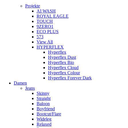
Projekte
AI WASH
ROYAL EAGLE
TOUCH
9ZERO1
ECO PLUS
573
View All
HYPERFLEX
Hyperflex
Hyperflex Dust
Hyperflex Bio
Hyperflex Cloud
Hyperflex Colour
Hyperflex Forever Dark
Damen
Jeans
Skinny
Straight
Baloon
Boyfriend
Bootcut/Flare
Wideleg
Relaxed