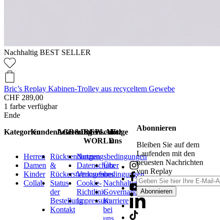
Nachhaltig
BEST SELLER
Bric’s Replay Kabinen-Trolley aus recyceltem Gewebe
CHF 289,00
1
farbe verfügbar
Ende
Abonnieren
Kategorien
Kundenbetreuung
AGB&Datenschutz
REPLAY
Folge
WORLD
uns
Bleiben Sie auf dem
Laufenden mit den
Herren
Rücksendungen
Nutzungsbedingungen
neuesten Nachrichten
Damen
&
Datenschutz
Über
von Replay
Kinder
Rückerstattungen
Verkaufsbedingungen
uns
Collab
Status
Cookie-
Nachhaltigkeit
der
Richtlinie
Governance
Abonnieren
Bestellung
Impressum
Karriere
Kontakt
bei
uns