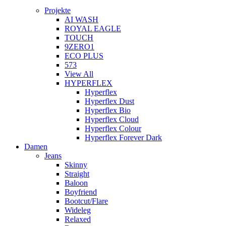
Projekte
AI WASH
ROYAL EAGLE
TOUCH
9ZERO1
ECO PLUS
573
View All
HYPERFLEX
Hyperflex
Hyperflex Dust
Hyperflex Bio
Hyperflex Cloud
Hyperflex Colour
Hyperflex Forever Dark
Damen
Jeans
Skinny
Straight
Baloon
Boyfriend
Bootcut/Flare
Wideleg
Relaxed