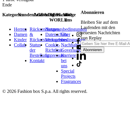
Ende
Abonnieren
Kategorien
Kundenbetreuung
AGB&Datenschutz
REPLAY
Folge
WORLD
uns
Bleiben Sie auf dem
Laufenden mit den
Herren
Rücksendungen
Nutzungsbedingungen
neuesten Nachrichten
Damen
&
Datenschutz
Über
von Replay
Kinder
Rückerstattungen
Verkaufsbedingungen
uns
Collab
Status
Cookie-
Nachhaltigkeit
der
Richtlinie
Governance
Abonnieren
Bestellung
Impressum
Karriere
Kontakt
bei
uns
Special
Projects
Fragrances
© 2026 Fashion box S.p.a. All rights reserved.