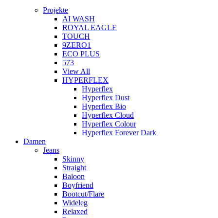
Projekte
AI WASH
ROYAL EAGLE
TOUCH
9ZERO1
ECO PLUS
573
View All
HYPERFLEX
Hyperflex
Hyperflex Dust
Hyperflex Bio
Hyperflex Cloud
Hyperflex Colour
Hyperflex Forever Dark
Damen
Jeans
Skinny
Straight
Baloon
Boyfriend
Bootcut/Flare
Wideleg
Relaxed