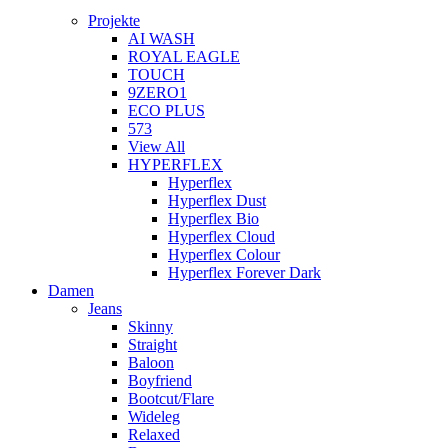
Projekte
AI WASH
ROYAL EAGLE
TOUCH
9ZERO1
ECO PLUS
573
View All
HYPERFLEX
Hyperflex
Hyperflex Dust
Hyperflex Bio
Hyperflex Cloud
Hyperflex Colour
Hyperflex Forever Dark
Damen
Jeans
Skinny
Straight
Baloon
Boyfriend
Bootcut/Flare
Wideleg
Relaxed