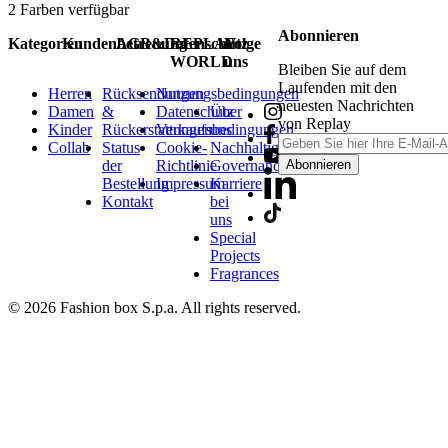
2
Farben verfügbar
Abonnieren
Kategorien
Kundenbetreuung
AGB&Datenschutz
REPLAY
Folge
WORLD
uns
Bleiben Sie auf dem
Laufenden mit den
Herren
Rücksendungen
Nutzungsbedingungen
neuesten Nachrichten
Damen
&
Datenschutz
Über
von Replay
Kinder
Rückerstattungen
Verkaufsbedingungen
uns
Collab
Status
Cookie-
Nachhaltigkeit
der
Richtlinie
Governance
Abonnieren
Bestellung
Impressum
Karriere
Kontakt
bei
uns
Special
Projects
Fragrances
© 2026 Fashion box S.p.a. All rights reserved.