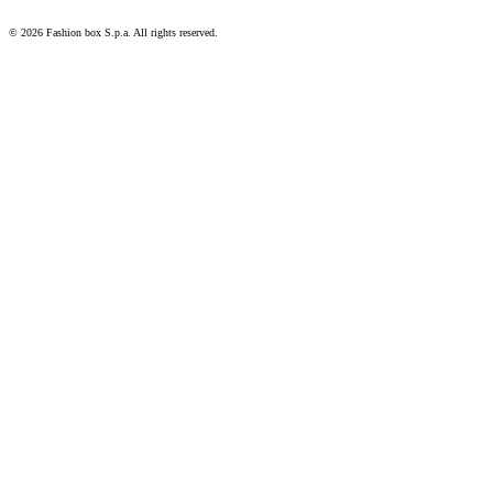
Special Projects
© 2026 Fashion box S.p.a. All rights reserved.
Fragrances