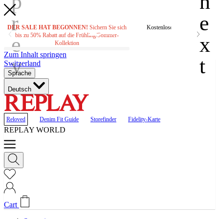
DER SALE HAT BEGONNEN!
Sichern Sie sich
Kostenloser Versand bei Beste
bis zu 50% Rabatt auf die Frühling/Sommer-
CHF160.00
Kollektion
Zum Inhalt springen
Switzerland
Sprache
Deutsch
Reloved
Denim Fit Guide
Storefinder
Fidelity-Karte
REPLAY WORLD
Cart