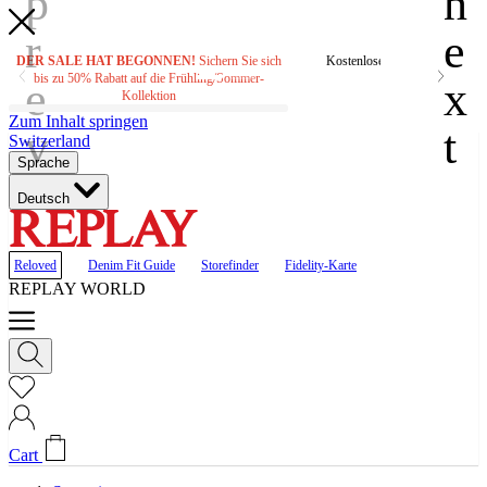
DER SALE HAT BEGONNEN!
Sichern Sie sich
Kostenloser Versand bei Beste
bis zu 50% Rabatt auf die Frühling/Sommer-
CHF160.00
Kollektion
Zum Inhalt springen
Switzerland
Sprache
Deutsch
Reloved
Denim Fit Guide
Storefinder
Fidelity-Karte
REPLAY WORLD
Cart