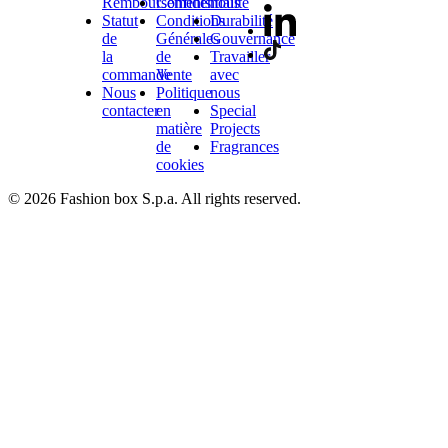
Remboursements
Confidentialité
nous
Statut
Conditions
Durabilité
de
Générales
Gouvernance
la
de
Travailler
commande
Vente
avec
Nous
Politique
nous
contacter
en
Special
matière
Projects
de
Fragrances
cookies
© 2026 Fashion box S.p.a. All rights reserved.