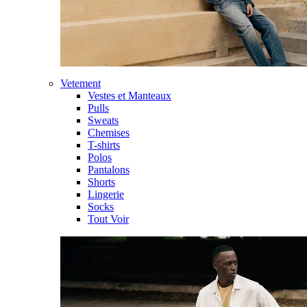
Vetement
Vestes et Manteaux
Pulls
Sweats
Chemises
T-shirts
Polos
Pantalons
Shorts
Lingerie
Socks
Tout Voir