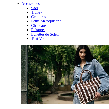
Accessoires
Sacs
Trolley
Ceintures
Petite Maroquinerie
Chapeaux
Ècharpes
Lunettes de Soleil
Tout Voir