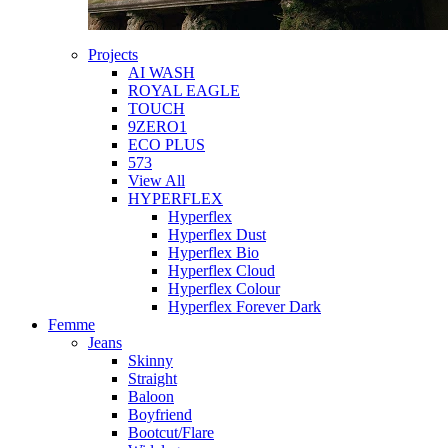
Projects
AI WASH
ROYAL EAGLE
TOUCH
9ZERO1
ECO PLUS
573
View All
HYPERFLEX
Hyperflex
Hyperflex Dust
Hyperflex Bio
Hyperflex Cloud
Hyperflex Colour
Hyperflex Forever Dark
Femme
Jeans
Skinny
Straight
Baloon
Boyfriend
Bootcut/Flare