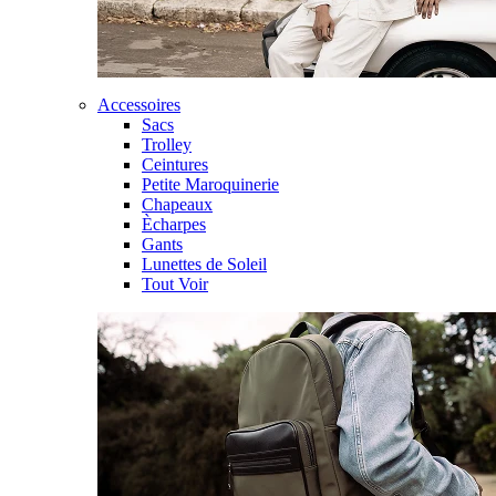
Accessoires
Sacs
Trolley
Ceintures
Petite Maroquinerie
Chapeaux
Ècharpes
Gants
Lunettes de Soleil
Tout Voir