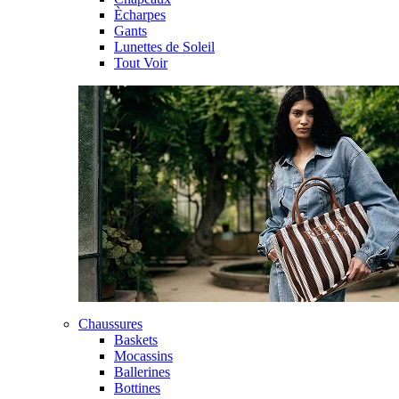
Ècharpes
Gants
Lunettes de Soleil
Tout Voir
Chaussures
Baskets
Mocassins
Ballerines
Bottines