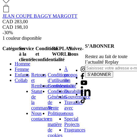
JEAN COUPE BAGGY MARGOTT
CAD 283,00
CAD 198,10
-30%
1
couleur disponible
S’ABONNER
Catégories
Service
Conditions
REPLAY
Suivez-
à la
et
WORLD
nous
Restez au fait de toute
clientèle
confidentialité
l’actualité Replay
Homme
Femme
À
Enfants
Retours
Conditions
propos
S’ABONNER
Collab
et
d’utilisation
de
Remboursements
Confidentialité
nous
Statut
Conditions
Durabilité
de
Générales
Gouvernance
la
de
Travailler
commande
Vente
avec
Nous
Politique
nous
contacter
en
Special
matière
Projects
de
Fragrances
cookies