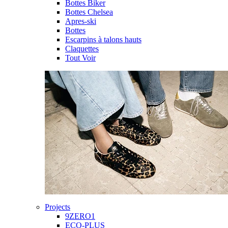
Bottes Biker
Bottes Chelsea
Apres-ski
Bottes
Escarpins à talons hauts
Claquettes
Tout Voir
Projects
9ZERO1
ECO-PLUS