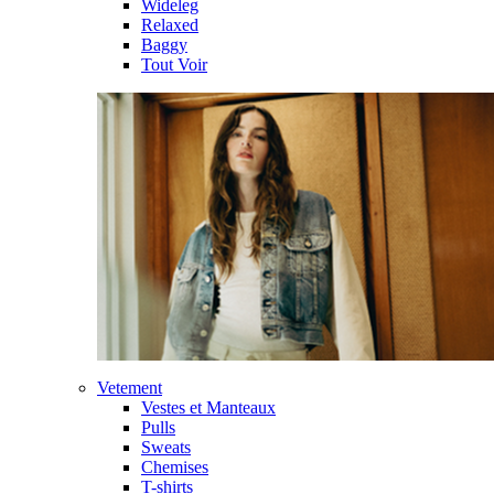
Wideleg
Relaxed
Baggy
Tout Voir
Vetement
Vestes et Manteaux
Pulls
Sweats
Chemises
T-shirts