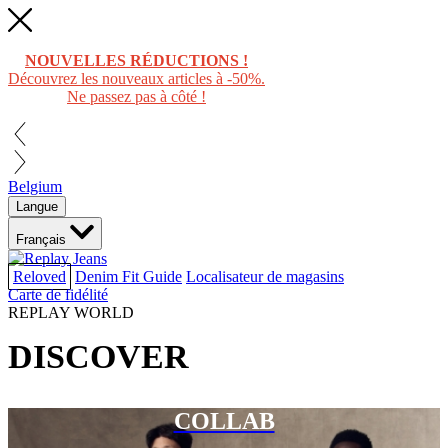
NOUVELLES RÉDUCTIONS !
Découvrez les nouveaux articles à -50%.
Ne passez pas à côté !
Belgium
Langue
Français
Reloved
Denim Fit Guide
Localisateur de magasins
Carte de fidélité
REPLAY WORLD
DISCOVER
COLLAB