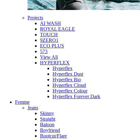
Projects
AI WASH
ROYAL EAGLE
TOUCH
9ZERO1
ECO PLUS
573
View All
HYPERFLEX
Hyperflex
Hyperflex Dust
Hyperflex Bio
Hyperflex Cloud
Hyperflex Colour
Hyperflex Forever Dark
Femme
Jeans
Skinny
Straight
Baloon
Boyfriend
Bootcut/Flare