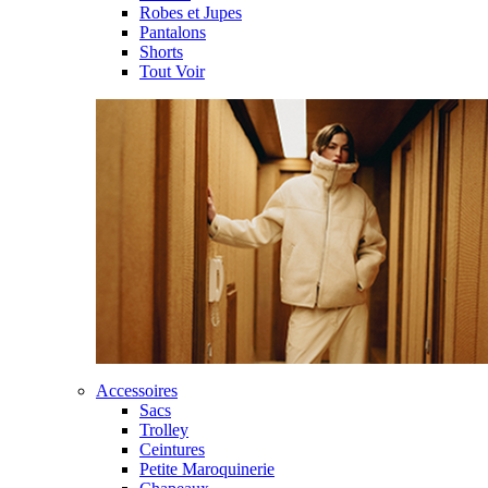
Robes et Jupes
Pantalons
Shorts
Tout Voir
Accessoires
Sacs
Trolley
Ceintures
Petite Maroquinerie