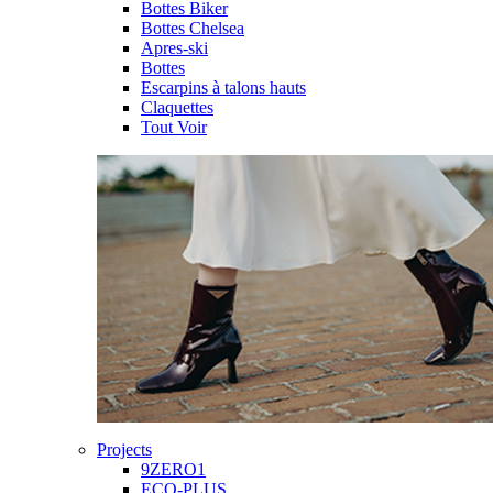
Bottes Biker
Bottes Chelsea
Apres-ski
Bottes
Escarpins à talons hauts
Claquettes
Tout Voir
Projects
9ZERO1
ECO-PLUS