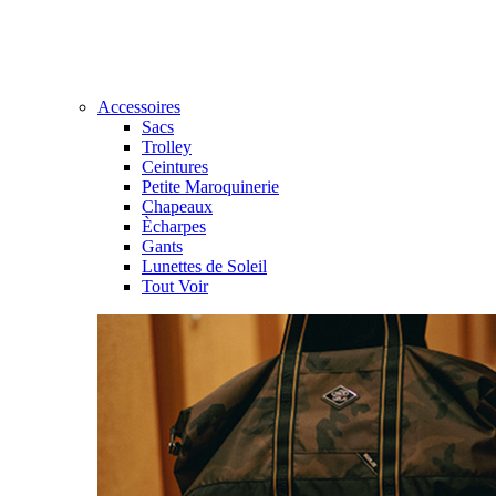
Accessoires
Sacs
Trolley
Ceintures
Petite Maroquinerie
Chapeaux
Ècharpes
Gants
Lunettes de Soleil
Tout Voir