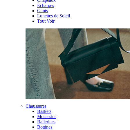
Chapeaux
Ècharpes
Gants
Lunettes de Soleil
Tout Voir
Chaussures
Baskets
Mocassins
Ballerines
Bottines