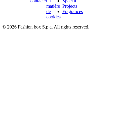
contacter
en
Special
matière
Projects
de
Fragrances
cookies
© 2026 Fashion box S.p.a. All rights reserved.