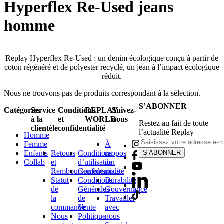
Hyperflex Re-Used jeans
homme
Replay Hyperflex Re-Used : un denim écologique conçu à partir de
coton régénéré et de polyester recyclé, un jean à l’impact écologique
réduit.
Nous ne trouvons pas de produits correspondant à la sélection.
S’ABONNER
Catégories
Service
Conditions
REPLAY
Suivez-
à la
et
WORLD
nous
Restez au fait de toute
clientèle
confidentialité
l’actualité Replay
Homme
Femme
À
Enfants
Retours
Conditions
propos
S’ABONNER
Collab
et
d’utilisation
de
Remboursements
Confidentialité
nous
Statut
Conditions
Durabilité
de
Générales
Gouvernance
la
de
Travailler
commande
Vente
avec
Nous
Politique
nous