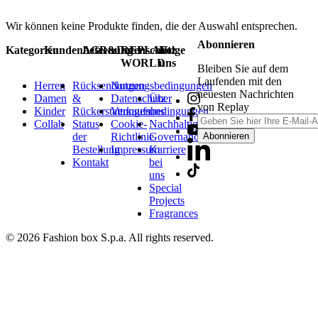
Wir können keine Produkte finden, die der Auswahl entsprechen.
Abonnieren
Kategorien
Kundenbetreuung
AGB&Datenschutz
REPLAY
Folge
WORLD
uns
Bleiben Sie auf dem
Laufenden mit den
Herren
Rücksendungen
Nutzungsbedingungen
neuesten Nachrichten
Damen
&
Datenschutz
Über
von Replay
Kinder
Rückerstattungen
Verkaufsbedingungen
uns
Collab
Status
Cookie-
Nachhaltigkeit
der
Richtlinie
Governance
Abonnieren
Bestellung
Impressum
Karriere
Kontakt
bei
uns
Special
Projects
Fragrances
© 2026 Fashion box S.p.a. All rights reserved.