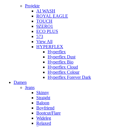
Projekte
AI WASH
ROYAL EAGLE
TOUCH
9ZERO1
ECO PLUS
573
View All
HYPERFLEX
Hyperflex
Hyperflex Dust
Hyperflex Bio
Hyperflex Cloud
Hyperflex Colour
Hyperflex Forever Dark
Damen
Jeans
Skinny
Straight
Baloon
Boyfriend
Bootcut/Flare
Wideleg
Relaxed