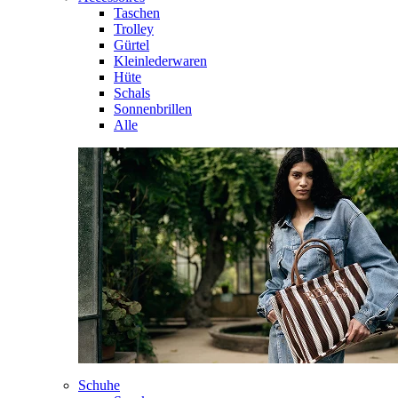
Taschen
Trolley
Gürtel
Kleinlederwaren
Hüte
Schals
Sonnenbrillen
Alle
Schuhe