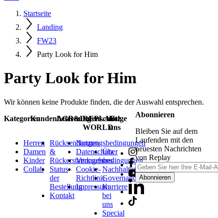
Startseite
Landing
FW23
Party Look for Him
Party Look for Him
Wir können keine Produkte finden, die der Auswahl entsprechen.
Abonnieren
Kategorien
Kundenbetreuung
AGB&Datenschutz
REPLAY
Folge
WORLD
uns
Bleiben Sie auf dem
Laufenden mit den
Herren
Rücksendungen
Nutzungsbedingungen
neuesten Nachrichten
Damen
&
Datenschutz
Über
von Replay
Kinder
Rückerstattungen
Verkaufsbedingungen
uns
Collab
Status
Cookie-
Nachhaltigkeit
der
Richtlinie
Governance
Abonnieren
Bestellung
Impressum
Karriere
Kontakt
bei
uns
Special