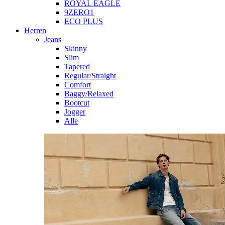
ROYAL EAGLE
9ZERO1
ECO PLUS
Herren
Jeans
Skinny
Slim
Tapered
Regular/Straight
Comfort
Baggy/Relaxed
Bootcut
Jogger
Alle