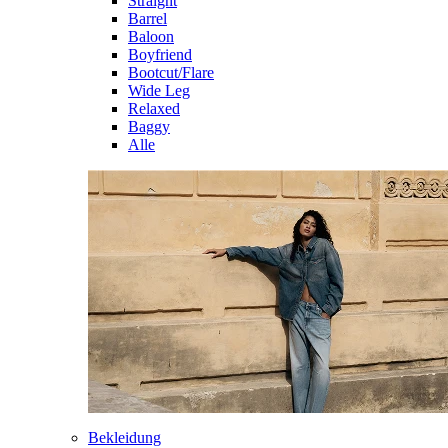
Straight
Barrel
Baloon
Boyfriend
Bootcut/Flare
Wide Leg
Relaxed
Baggy
Alle
Bekleidung