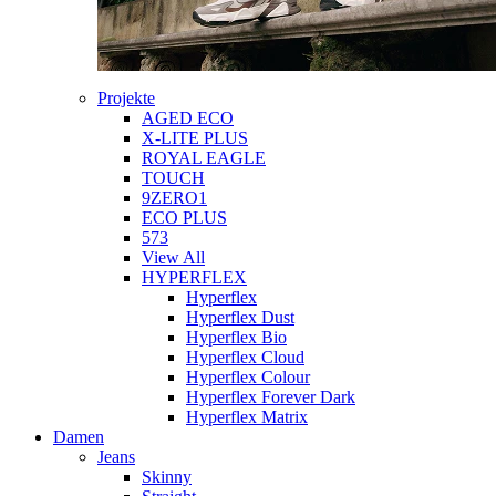
Projekte
AGED ECO
X-LITE PLUS
ROYAL EAGLE
TOUCH
9ZERO1
ECO PLUS
573
View All
HYPERFLEX
Hyperflex
Hyperflex Dust
Hyperflex Bio
Hyperflex Cloud
Hyperflex Colour
Hyperflex Forever Dark
Hyperflex Matrix
Damen
Jeans
Skinny