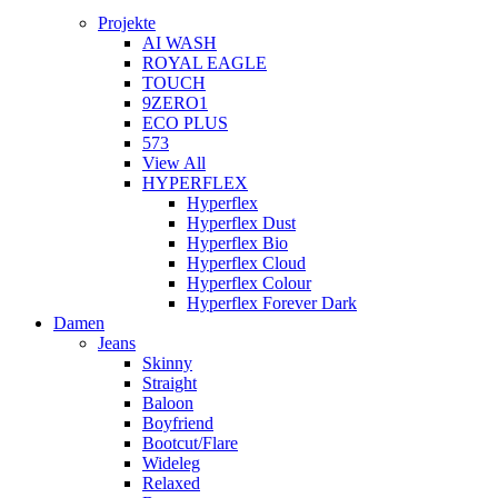
Projekte
AI WASH
ROYAL EAGLE
TOUCH
9ZERO1
ECO PLUS
573
View All
HYPERFLEX
Hyperflex
Hyperflex Dust
Hyperflex Bio
Hyperflex Cloud
Hyperflex Colour
Hyperflex Forever Dark
Damen
Jeans
Skinny
Straight
Baloon
Boyfriend
Bootcut/Flare
Wideleg
Relaxed