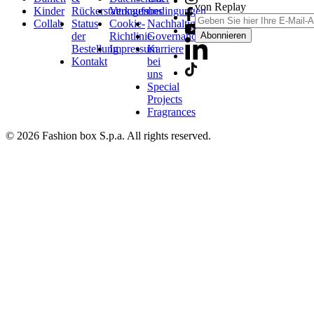
von Replay
Kinder
Rückerstattungen
Verkaufsbedingungen
uns
Collab
Status
Cookie-
Nachhaltigkeit
der
Richtlinie
Governance
Abonnieren
Bestellung
Impressum
Karriere
Kontakt
bei
uns
Special
Projects
Fragrances
© 2026 Fashion box S.p.a. All rights reserved.