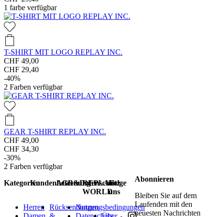
1
farbe verfügbar
T-SHIRT MIT LOGO REPLAY INC.
CHF 49,00
CHF 29,40
-40%
2
Farben verfügbar
GEAR T-SHIRT REPLAY INC.
CHF 49,00
CHF 34,30
-30%
2
Farben verfügbar
Abonnieren
Kategorien
Kundenbetreuung
AGB&Datenschutz
REPLAY
Folge
WORLD
uns
Bleiben Sie auf dem
Laufenden mit den
Herren
Rücksendungen
Nutzungsbedingungen
neuesten Nachrichten
Damen
&
Datenschutz
Über