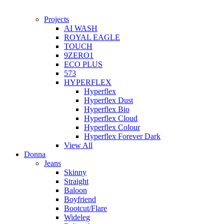
Projects
AI WASH
ROYAL EAGLE
TOUCH
9ZERO1
ECO PLUS
573
HYPERFLEX
Hyperflex
Hyperflex Dust
Hyperflex Bio
Hyperflex Cloud
Hyperflex Colour
Hyperflex Forever Dark
View All
Donna
Jeans
Skinny
Straight
Baloon
Boyfriend
Bootcut/Flare
Wideleg