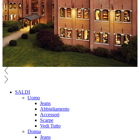
SALDI
Uomo
Jeans
Abbigliamento
Accessori
Scarpe
Vedi Tutto
Donna
Jeans