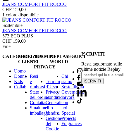
JEANS COMFORT FIT ROCCO
CHF 159,00
1
colore disponibile
Sostenibile
JEANS COMFORT FIT ROCCO
573,ECO PLUS
CHF 159,00
Fine
ISCRIVITI
CATEGORIE
SERVIZIO
TERMINI
REPLAY
SEGUICI
CLIENTI
E
WORLD
Resta aggiornato sulle
PRIVACY
ultime notizie Replay
Uomo
Donna
Resi
Chi
Kids
e
Termini
siamo
ISCRIVITI
Collab
rimborsi
d’Uso
Sostenibilità
Stato
Privacy
Governance
dell'ordine
Condizioni
Lavora
Contattaci
Generali
con
Smaltimento
di
noi
imballaggi
Vendita
Special
Gestione
Projects
dei
Fragrances
Cookie