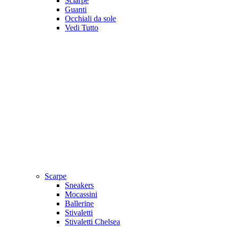
Sciarpe
Guanti
Occhiali da sole
Vedi Tutto
Scarpe
Sneakers
Mocassini
Ballerine
Stivaletti
Stivaletti Chelsea