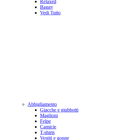
Relaxed
Baggy
Vedi Tutto
Abbigliamento
Giacche e giubbotti
Maglioni
Felpe
Camicie
T-shirts
Vestiti e gonne