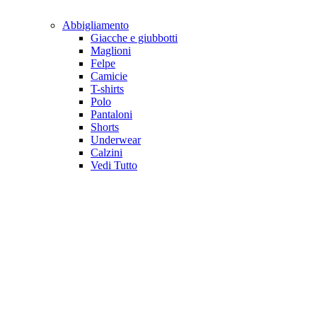
Abbigliamento
Giacche e giubbotti
Maglioni
Felpe
Camicie
T-shirts
Polo
Pantaloni
Shorts
Underwear
Calzini
Vedi Tutto