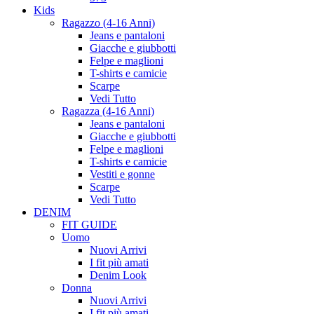
Kids
Ragazzo (4-16 Anni)
Jeans e pantaloni
Giacche e giubbotti
Felpe e maglioni
T-shirts e camicie
Scarpe
Vedi Tutto
Ragazza (4-16 Anni)
Jeans e pantaloni
Giacche e giubbotti
Felpe e maglioni
T-shirts e camicie
Vestiti e gonne
Scarpe
Vedi Tutto
DENIM
FIT GUIDE
Uomo
Nuovi Arrivi
I fit più amati
Denim Look
Donna
Nuovi Arrivi
I fit più amati