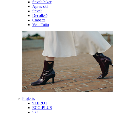
Stivali biker
Apres-ski
Stivali
Decolleté
Ciabatte
Vedi Tutto
Projects
9ZERO1
ECO-PLUS
573