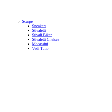
Scarpe
Sneakers
Stivaletti
Stivali Biker
Stivaletti Chelsea
Mocassini
Vedi Tutto