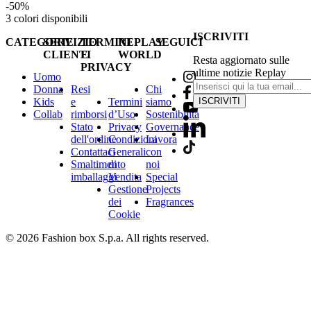
-50%
3
colori disponibili
ISCRIVITI
CATEGORIE
SERVIZIO
TERMINI
REPLAY
SEGUICI
CLIENTI
E
WORLD
Resta aggiornato sulle
PRIVACY
ultime notizie Replay
Uomo
Donna
Resi
Chi
Kids
e
Termini
siamo
ISCRIVITI
Collab
rimborsi
d’Uso
Sostenibilità
Stato
Privacy
Governance
dell'ordine
Condizioni
Lavora
Contattaci
Generali
con
Smaltimento
di
noi
imballaggi
Vendita
Special
Gestione
Projects
dei
Fragrances
Cookie
© 2026 Fashion box S.p.a. All rights reserved.