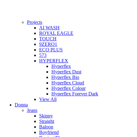
Projects
AI WASH
ROYAL EAGLE
TOUCH
9ZERO1
ECO PLUS
573
HYPERFLEX
Hyperflex
Hyperflex Dust
Hyperflex Bio
Hyperflex Cloud
Hyperflex Colour
Hyperflex Forever Dark
View All
Donna
Jeans
Skinny
Straight
Baloon
Boyfriend