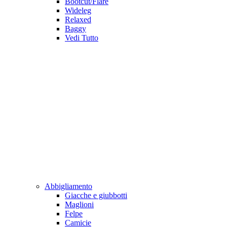
Bootcut/Flare
Wideleg
Relaxed
Baggy
Vedi Tutto
Abbigliamento
Giacche e giubbotti
Maglioni
Felpe
Camicie