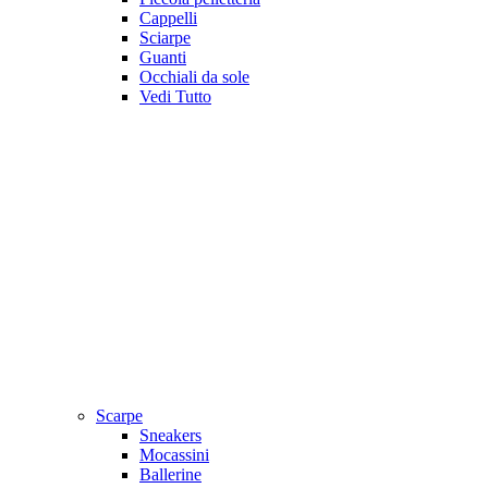
Cappelli
Sciarpe
Guanti
Occhiali da sole
Vedi Tutto
Scarpe
Sneakers
Mocassini
Ballerine