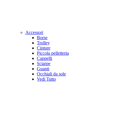
Accessori
Borse
Trolley
Cinture
Piccola pelletteria
Cappelli
Sciarpe
Guanti
Occhiali da sole
Vedi Tutto