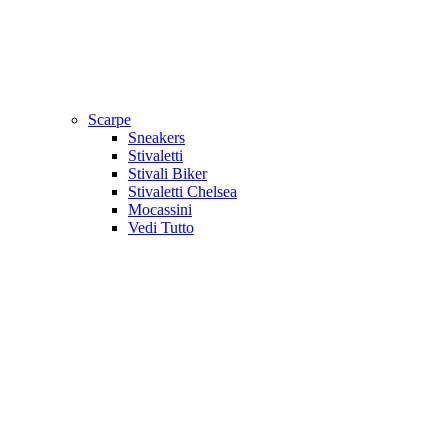
Scarpe
Sneakers
Stivaletti
Stivali Biker
Stivaletti Chelsea
Mocassini
Vedi Tutto