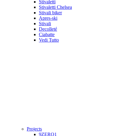
Stivaletti
Stivaletti Chelsea
Stivali biker
Apres-ski
Stivali
Decolleté
Ciabatte
Vedi Tutto
Projects
9ZERO1