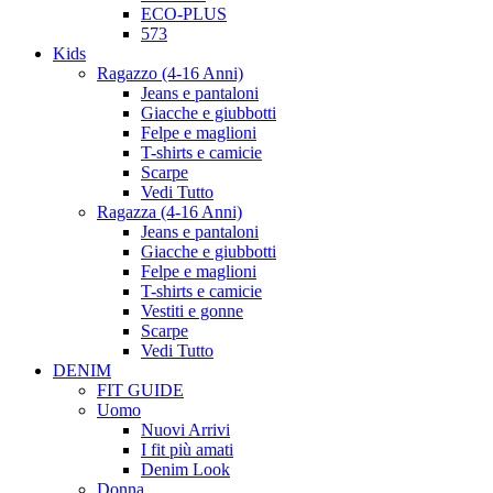
ECO-PLUS
573
Kids
Ragazzo (4-16 Anni)
Jeans e pantaloni
Giacche e giubbotti
Felpe e maglioni
T-shirts e camicie
Scarpe
Vedi Tutto
Ragazza (4-16 Anni)
Jeans e pantaloni
Giacche e giubbotti
Felpe e maglioni
T-shirts e camicie
Vestiti e gonne
Scarpe
Vedi Tutto
DENIM
FIT GUIDE
Uomo
Nuovi Arrivi
I fit più amati
Denim Look
Donna