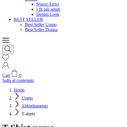
Nuovi Arrivi
I fit più amati
Denim Look
BEST SELLER
Best Seller Uomo
Best Seller Donna
Cart
0
Salta al contenuto
Home
Uomo
Abbigliamento
T-shirts